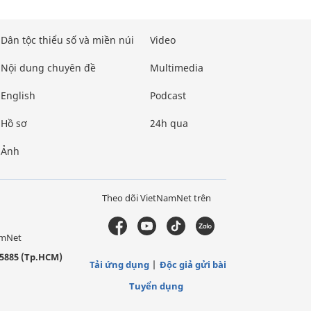
Dân tộc thiểu số và miền núi
Video
Nội dung chuyên đề
Multimedia
English
Podcast
Hồ sơ
24h qua
Ảnh
Theo dõi VietNamNet trên
amNet
5885 (Tp.HCM)
Tải ứng dụng
Độc giả gửi bài
Tuyển dụng