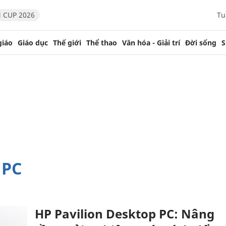
 CUP 2026
Tu
giáo
Giáo dục
Thế giới
Thể thao
Văn hóa - Giải trí
Đời sống
S
 PC
HP Pavilion Desktop PC: Nâng