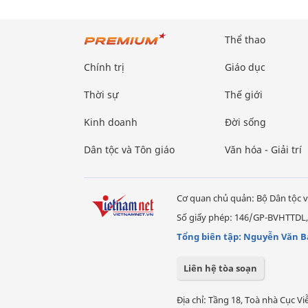
Thể thao
Chính trị
Giáo dục
Thời sự
Thế giới
Kinh doanh
Đời sống
Dân tộc và Tôn giáo
Văn hóa - Giải trí
Cơ quan chủ quản: Bộ Dân tộc v
Số giấy phép: 146/GP-BVHTTDL,
Tổng biên tập: Nguyễn Văn B
Liên hệ tòa soạn
Địa chỉ: Tầng 18, Toà nhà Cục 