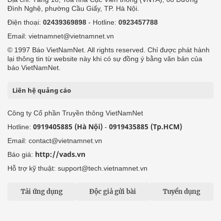
Đình Nghệ, phường Cầu Giấy, TP. Hà Nội.
Điện thoại:
02439369898
- Hotline:
0923457788
Email: vietnamnet@vietnamnet.vn
© 1997 Báo VietNamNet. All rights reserved. Chỉ được phát hành
lại thông tin từ website này khi có sự đồng ý bằng văn bản của
báo VietNamNet.
Liên hệ quảng cáo
Công ty Cổ phần Truyền thông VietNamNet
0919405885 (Hà Nội)
0919435885 (Tp.HCM)
Hotline:
-
Email: contact@vietnamnet.vn
http://vads.vn
Báo giá:
Hỗ trợ kỹ thuật: support@tech.vietnamnet.vn
Tải ứng dụng
Độc giả gửi bài
Tuyển dụng