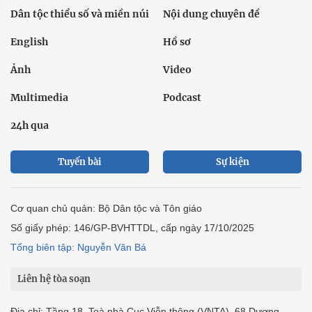
Dân tộc thiểu số và miền núi
Nội dung chuyên đề
English
Hồ sơ
Ảnh
Video
Multimedia
Podcast
24h qua
Tuyến bài
Sự kiện
Cơ quan chủ quản: Bộ Dân tộc và Tôn giáo
Số giấy phép: 146/GP-BVHTTDL, cấp ngày 17/10/2025
Tổng biên tập: Nguyễn Văn Bá
Liên hệ tòa soạn
Địa chỉ: Tầng 18, Toà nhà Cục Viễn thông (VNTA), 68 Dương