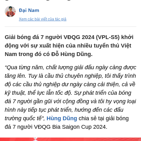
Đại Nam
Xem các bài viết của tác giả
Giải bóng đá 7 người VĐQG 2024 (VPL-S5) khởi
động với sự xuất hiện của nhiều tuyển thủ Việt
Nam trong đó có Đỗ Hùng Dũng.
“Qua từng năm, chất lượng giải đấu ngày càng được
tăng lên. Tuy là cầu thủ chuyên nghiệp, tôi thấy trình
độ các cầu thủ nghiệp dư ngày càng cải thiện, cả về
kỹ thuật, thể lực lẫn tốc độ. Sự phát triển của bóng
đá 7 người gần gũi với cộng đồng và tôi hy vọng loại
hình này tiếp tục phát triển, hướng đến các đấu
trường quốc tế",
Hùng Dũng
chia sẻ tại giải bóng
đá 7 người VĐQG Bia Saigon Cup 2024.