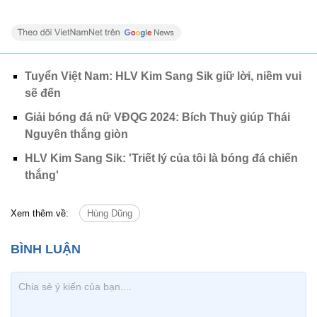
Tuyển Việt Nam: HLV Kim Sang Sik giữ lời, niềm vui
sẽ đến
Giải bóng đá nữ VĐQG 2024: Bích Thuỳ giúp Thái
Nguyên thắng giòn
HLV Kim Sang Sik: 'Triết lý của tôi là bóng đá chiến
thắng'
Xem thêm về:
Hùng Dũng