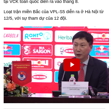
tại VCK toàn quốc diễn ra vào tháng 8.
Loạt trận miền Bắc của VPL-S5 diễn ra ở Hà Nội từ
12/5, với sự tham dự của 12 đội.