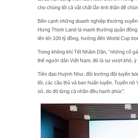
cho chúng tôi cả vật chất lẫn tinh thần để ch
Bên cạnh những doanh nghiệp thường xuyên 
Hưng Thịnh Land là mạnh thường quân đồng h
lên tới 100 tỷ đồng, hướng đến World Cup tro
Trong không khí Tết Nhâm Dần, "những cô gá
thể người dân Việt Nam, đó là sự vượt khó, ý 
Tiền đạo Huỳnh Như, đội trưởng đội tuyển bó
tôi, các cầu thủ và ban huấn luyện. Tuyển nữ
sử, do đó từng cá nhân đều hạnh phúc”.