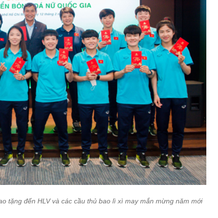
ao tặng đến HLV và các cầu thủ bao lì xì may mắn mừng năm mới