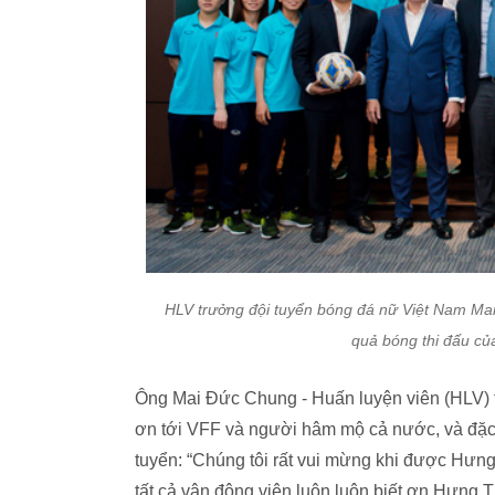
HLV trưởng đội tuyển bóng đá nữ Việt Nam Mai
quả bóng thi đấu củ
Ông Mai Đức Chung - Huấn luyện viên (HLV) t
ơn tới VFF và người hâm mộ cả nước, và đặc b
tuyển: “Chúng tôi rất vui mừng khi được Hưng T
tất cả vận động viên luôn luôn biết ơn Hưng 