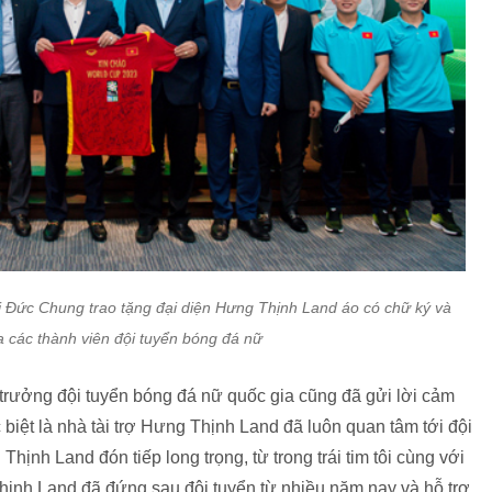
 Đức Chung trao tặng đại diện Hưng Thịnh Land áo có chữ ký và
a các thành viên đội tuyển bóng đá nữ
rưởng đội tuyển bóng đá nữ quốc gia cũng đã gửi lời cảm
iệt là nhà tài trợ Hưng Thịnh Land đã luôn quan tâm tới đội
hịnh Land đón tiếp long trọng, từ trong trái tim tôi cùng với
Thịnh Land đã đứng sau đội tuyển từ nhiều năm nay và hỗ trợ