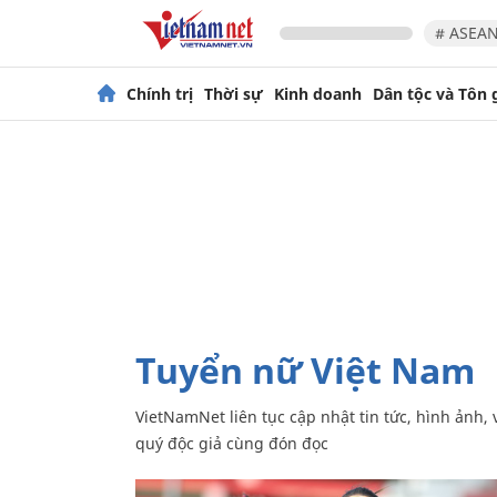
# ASEAN
Chính trị
Thời sự
Kinh doanh
Dân tộc và Tôn 
Tuyển nữ Việt Nam
VietNamNet liên tục cập nhật tin tức, hình ảnh, video về đội tuyển bóng đá nữ Việt Nam mới nhất hôm nay. Mời
quý độc giả cùng đón đọc