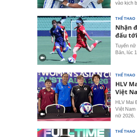
vào kịch 
THỂ THAO
Nhận đ
đấu tớ
Tuyển nữ 
Bản, lúc 
THỂ THAO
HLV Ma
Việt N
HLV Mai 
Việt Nam 
nữ 2026.
THỂ THAO