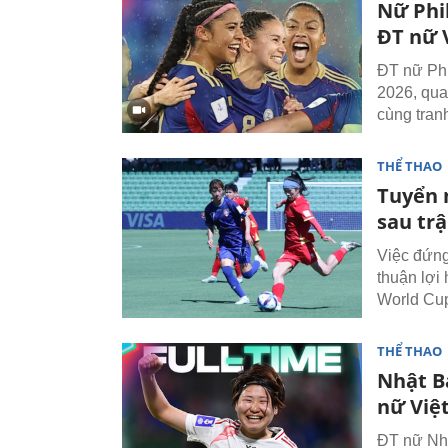
Nữ Phil
ĐT nữ 
ĐT nữ Phi
2026, qua
cùng tran
THỂ THAO
Tuyển 
sau tr
Việc đứng
thuận lợi
World Cu
THỂ THAO
Nhật B
nữ Việ
ĐT nữ Nhậ