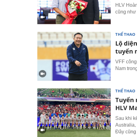
HLV Hoàng
cũng như t
THỂ THAO
Lộ diệ
tuyển 
VFF công 
Nam trong
THỂ THAO
Tuyển 
HLV Ma
Sau khi k
Australia
Đây cũng 