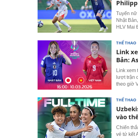
Philipp
Tuyển nữ 
Nhật Bản,
HLV Mai Đ
THỂ THAO
Link x
Bản: A
Link xem 
lượt trận
theo giờ 
THỂ THAO
Uzbeki
vào th
Chiến thắ
vé tứ kết