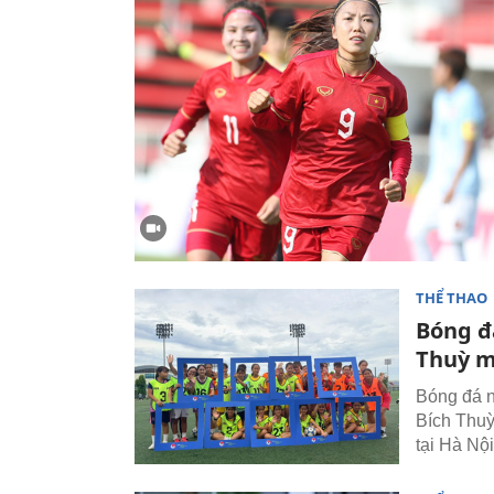
THỂ THAO
Bóng đ
Thuỳ m
Bóng đá n
Bích Thuỳ
tại Hà Nội