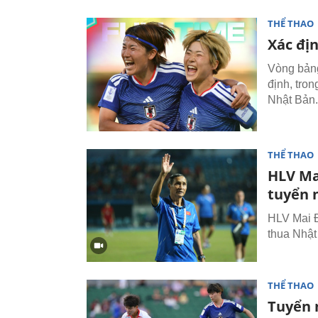
THỂ THAO
Xác đị
Vòng bảng
định, tro
Nhật Bản.
THỂ THAO
HLV Ma
tuyển 
HLV Mai Đ
thua Nhật
THỂ THAO
Tuyển 