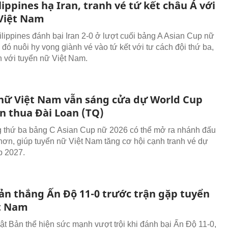
ippines hạ Iran, tranh vé tứ kết châu Á với
Việt Nam
lippines đánh bại Iran 2-0 ở lượt cuối bảng A Asian Cup nữ
 đó nuôi hy vọng giành vé vào tứ kết với tư cách đội thứ ba,
h với tuyển nữ Việt Nam.
nữ Việt Nam vẫn sáng cửa dự World Cup
ận thua Đài Loan (TQ)
 thứ ba bảng C Asian Cup nữ 2026 có thể mở ra nhánh đấu
 hơn, giúp tuyển nữ Việt Nam tăng cơ hội cạnh tranh vé dự
p 2027.
ản thắng Ấn Độ 11-0 trước trận gặp tuyển
t Nam
t Bản thể hiện sức mạnh vượt trội khi đánh bại Ấn Độ 11-0,