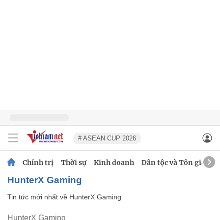
# ASEAN CUP 2026
Chính trị
Thời sự
Kinh doanh
Dân tộc và Tôn giáo
HunterX Gaming
Tin tức mới nhất về
HunterX Gaming
HunterX Gaming