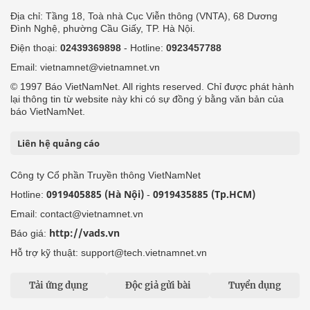
Địa chỉ: Tầng 18, Toà nhà Cục Viễn thông (VNTA), 68 Dương
Đình Nghệ, phường Cầu Giấy, TP. Hà Nội.
Điện thoại:
02439369898
- Hotline:
0923457788
Email: vietnamnet@vietnamnet.vn
© 1997 Báo VietNamNet. All rights reserved. Chỉ được phát hành
lại thông tin từ website này khi có sự đồng ý bằng văn bản của
báo VietNamNet.
Liên hệ quảng cáo
Công ty Cổ phần Truyền thông VietNamNet
0919405885 (Hà Nội)
0919435885 (Tp.HCM)
Hotline:
-
Email: contact@vietnamnet.vn
http://vads.vn
Báo giá:
Hỗ trợ kỹ thuật: support@tech.vietnamnet.vn
Tải ứng dụng
Độc giả gửi bài
Tuyển dụng