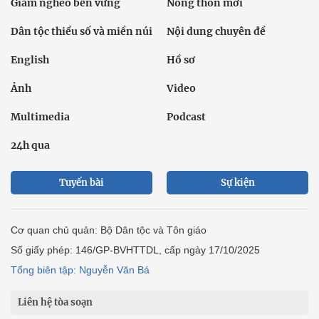
Giảm nghèo bền vững
Nông thôn mới
Dân tộc thiểu số và miền núi
Nội dung chuyên đề
English
Hồ sơ
Ảnh
Video
Multimedia
Podcast
24h qua
Tuyến bài
Sự kiện
Cơ quan chủ quản: Bộ Dân tộc và Tôn giáo
Số giấy phép: 146/GP-BVHTTDL, cấp ngày 17/10/2025
Tổng biên tập: Nguyễn Văn Bá
Liên hệ tòa soạn