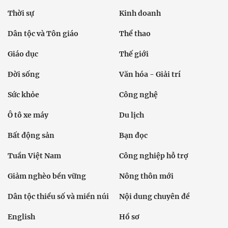
Thời sự
Kinh doanh
Dân tộc và Tôn giáo
Thể thao
Giáo dục
Thế giới
Đời sống
Văn hóa - Giải trí
Sức khỏe
Công nghệ
Ô tô xe máy
Du lịch
Bất động sản
Bạn đọc
Tuần Việt Nam
Công nghiệp hỗ trợ
Giảm nghèo bền vững
Nông thôn mới
Dân tộc thiểu số và miền núi
Nội dung chuyên đề
English
Hồ sơ