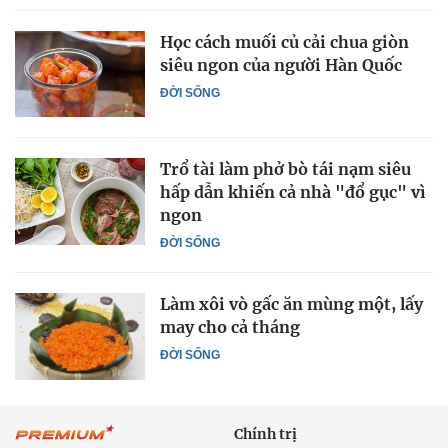
Học cách muối củ cải chua giòn
siêu ngon của người Hàn Quốc
ĐỜI SỐNG
Trổ tài làm phở bò tái nạm siêu
hấp dẫn khiến cả nhà "đổ gục" vì
ngon
ĐỜI SỐNG
Làm xôi vò gấc ăn mùng một, lấy
may cho cả tháng
ĐỜI SỐNG
Chính trị