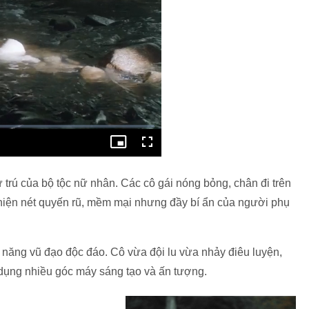
ư trú của bộ tộc nữ nhân. Các cô gái nóng bỏng, chân đi trên
ái hiện nét quyến rũ, mềm mại nhưng đầy bí ẩn của người phụ
 năng vũ đạo độc đáo. Cô vừa đội lu vừa nhảy điêu luyện,
 dụng nhiều góc máy sáng tạo và ấn tượng.