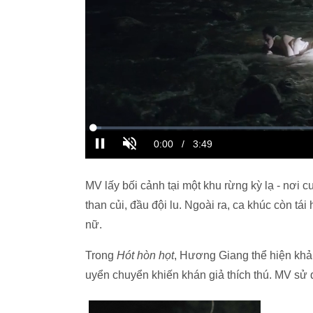
MV lấy bối cảnh tại một khu rừng kỳ lạ - nơi c
than củi, đầu đội lu. Ngoài ra, ca khúc còn t
nữ.
Trong
Hót hòn họt
, Hương Giang thể hiện khả
uyển chuyển khiến khán giả thích thú. MV sử