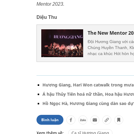
Mentor 2023.
Diệu Thu
The New Mentor 20
Đội Hương Giang với cá
Chúng Huyền Thanh, Klo
nhạc ca khúc Hót hòn họ
Hương Giang, Hari Won catwalk trong mưa
Á hậu Thủy Tiên hoá nữ thần, Hoa hậu Hương
Hồ Ngọc Hà, Hương Giang cùng dàn sao d
Bình luận
Xem thêm về:
Ca sĩ Hương Giang