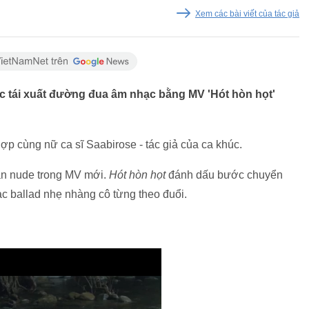
Xem các bài viết của tác giả
c tái xuất đường đua âm nhạc bằng MV 'Hót hòn họt'
ợp cùng nữ ca sĩ Saabirose - tác giả của ca khúc.
án nude trong MV mới.
Hót hòn họt
đánh dấu bước chuyển
c ballad nhẹ nhàng cô từng theo đuổi.