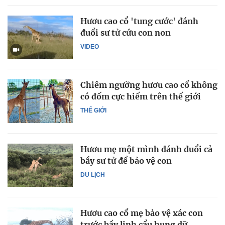
Hươu cao cổ 'tung cước' đánh
đuổi sư tử cứu con non
VIDEO
Chiêm ngưỡng hươu cao cổ không
có đốm cực hiếm trên thế giới
THẾ GIỚI
Hươu mẹ một mình đánh đuổi cả
bầy sư tử để bảo vệ con
DU LỊCH
Hươu cao cổ mẹ bảo vệ xác con
trước bầy linh cẩu hung dữ