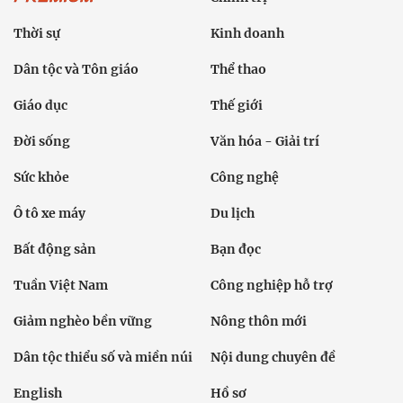
Thời sự
Kinh doanh
Dân tộc và Tôn giáo
Thể thao
Giáo dục
Thế giới
Đời sống
Văn hóa - Giải trí
Sức khỏe
Công nghệ
Ô tô xe máy
Du lịch
Bất động sản
Bạn đọc
Tuần Việt Nam
Công nghiệp hỗ trợ
Giảm nghèo bền vững
Nông thôn mới
Dân tộc thiểu số và miền núi
Nội dung chuyên đề
English
Hồ sơ