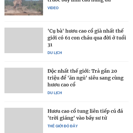
VIDEO
'Cụ bà' hươu cao cổ già nhất thế
giới có 61 con cháu qua đời ở tuổi
31
DU LỊCH
Độc nhất thế giới: Trả gần 20
triệu để 'ăn ngủ' siêu sang cùng
hươu cao cổ
DU LỊCH
Hươu cao cổ tung liên tiếp cú đá
'trời giáng' vào bầy sư tử
THẾ GIỚI ĐÓ ĐÂY