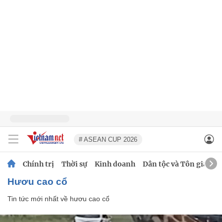
# ASEAN CUP 2026
Chính trị
Thời sự
Kinh doanh
Dân tộc và Tôn giáo
hươu cao cổ
Tin tức mới nhất về
hươu cao cổ