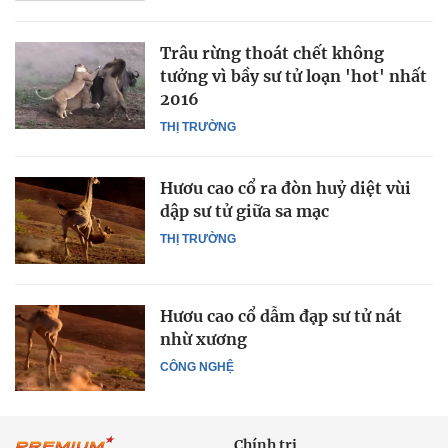
Trâu rừng thoát chết không
tưởng vì bầy sư tử loạn 'hot' nhất
2016
THỊ TRƯỜNG
Hươu cao cổ ra đòn huỷ diệt vùi
dập sư tử giữa sa mạc
THỊ TRƯỜNG
Hươu cao cổ dẫm đạp sư tử nát
nhừ xương
CÔNG NGHỆ
Chính trị