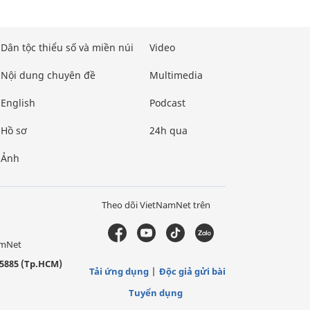
Dân tộc thiểu số và miền núi
Video
Nội dung chuyên đề
Multimedia
English
Podcast
Hồ sơ
24h qua
Ảnh
Theo dõi VietNamNet trên
amNet
5885 (Tp.HCM)
Tải ứng dụng
Độc giả gửi bài
Tuyển dụng