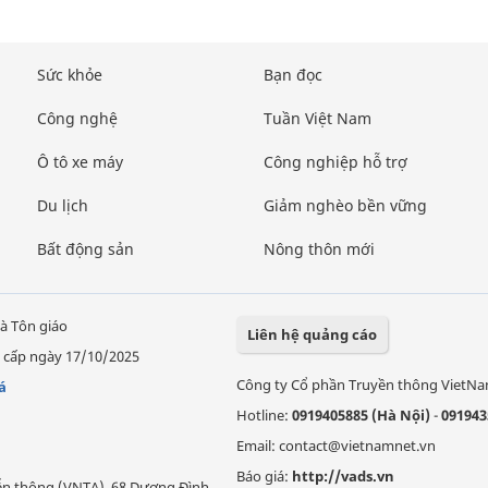
Sức khỏe
Bạn đọc
Công nghệ
Tuần Việt Nam
Ô tô xe máy
Công nghiệp hỗ trợ
Du lịch
Giảm nghèo bền vững
Bất động sản
Nông thôn mới
à Tôn giáo
Liên hệ quảng cáo
 cấp ngày 17/10/2025
Công ty Cổ phần Truyền thông VietN
á
Hotline:
0919405885 (Hà Nội)
-
091943
Email: contact@vietnamnet.vn
Báo giá:
http://vads.vn
Viễn thông (VNTA), 68 Dương Đình