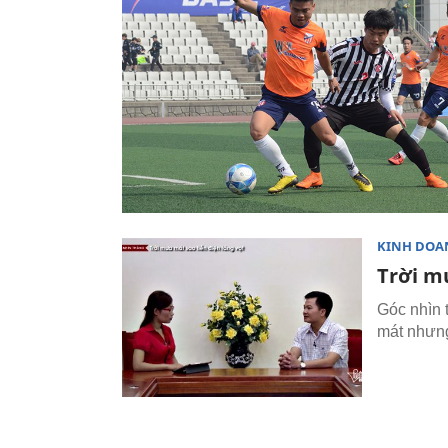
KINH DOA
Trời m
Góc nhìn t
mát nhưng