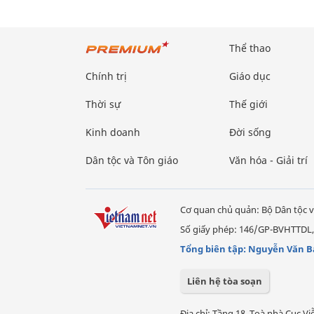
Thể thao
Chính trị
Giáo dục
Thời sự
Thế giới
Kinh doanh
Đời sống
Dân tộc và Tôn giáo
Văn hóa - Giải trí
Cơ quan chủ quản: Bộ Dân tộc v
Số giấy phép: 146/GP-BVHTTDL,
Tổng biên tập: Nguyễn Văn B
Liên hệ tòa soạn
Địa chỉ: Tầng 18, Toà nhà Cục 