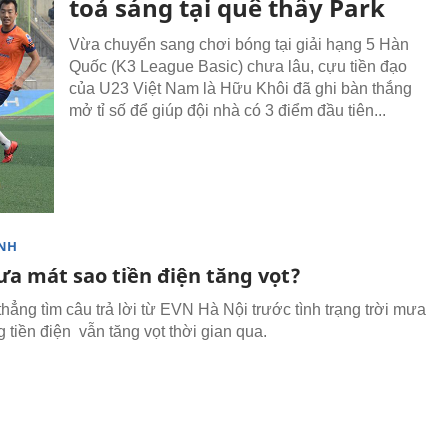
toả sáng tại quê thầy Park
Vừa chuyển sang chơi bóng tại giải hạng 5 Hàn
Quốc (K3 League Basic) chưa lâu, cựu tiền đạo
của U23 Việt Nam là Hữu Khôi đã ghi bàn thắng
mở tỉ số để giúp đội nhà có 3 điểm đầu tiên...
NH
ưa mát sao tiền điện tăng vọt?
hẳng tìm câu trả lời từ EVN Hà Nội trước tình trạng trời mưa
 tiền điện vẫn tăng vọt thời gian qua.