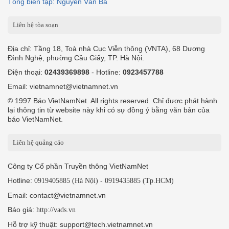
Tổng biên tập: Nguyễn Văn Bá
Liên hệ tòa soạn
Địa chỉ: Tầng 18, Toà nhà Cục Viễn thông (VNTA), 68 Dương
Đình Nghệ, phường Cầu Giấy, TP. Hà Nội.
Điện thoại:
02439369898
- Hotline:
0923457788
Email: vietnamnet@vietnamnet.vn
© 1997 Báo VietNamNet. All rights reserved. Chỉ được phát hành
lại thông tin từ website này khi có sự đồng ý bằng văn bản của
báo VietNamNet.
Liên hệ quảng cáo
Công ty Cổ phần Truyền thông VietNamNet
Hotline:
-
0919405885 (Hà Nội)
0919435885 (Tp.HCM)
Email: contact@vietnamnet.vn
Báo giá:
http://vads.vn
Hỗ trợ kỹ thuật: support@tech.vietnamnet.vn