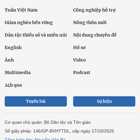
Tuần Việt Nam
Công nghiệp hỗ trợ
Giảm nghèo bền vững
Nông thôn mới
Dân tộc thiểu số và miền núi
Nội dung chuyên đề
English
Hồ sơ
Ảnh
Video
Multimedia
Podcast
24h qua
Tuyến bài
Sự kiện
Cơ quan chủ quản: Bộ Dân tộc và Tôn giáo
Số giấy phép: 146/GP-BVHTTDL, cấp ngày 17/10/2025
Tổng biên tập: Nguyễn Văn Bá