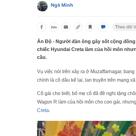
Ngô Minh
Ấn Độ - Người đàn ông gây sốt cộng đồng k
chiếc Hyundai Creta làm của hồi môn nhưn
cầu.
Vụ việc nói trên xảy ra ở Muzaffarnagar, ban
chính là cô dâu kể lại, lan truyền trên mạng x
Cô gái cho biết, bố mẹ cô đã đề nghị tặng chồ
Wagon R làm của hồi môn cho con gái, nhưng
Creta
.