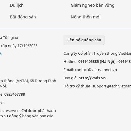
Du lịch
Giảm nghèo bền vững
Bất động sản
Nông thôn mới
à Tôn giáo
Liên hệ quảng cáo
 cấp ngày 17/10/2025
Công ty Cổ phần Truyền thông VietN
á
Hotline:
0919405885 (Hà Nội)
-
091943
Email: contact@vietnamnet.vn
Báo giá:
http://vads.vn
Viễn thông (VNTA), 68 Dương Đình
Nội.
Hỗ trợ kỹ thuật: support@tech.vietna
ne:
0923457788
.vn
ts reserved. Chỉ được phát hành
i có sự đồng ý bằng văn bản của