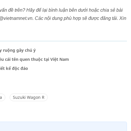
vấn đề trên? Hãy để lại bình luận bên dưới hoặc chia sẻ bài
y@vietnamnet.vn. Các nội dung phù hợp sẽ được đăng tải. Xin
 ruộng gây chú ý
ều cái tên quen thuộc tại Việt Nam
iết kế độc đáo
a
Suzuki Wagon R