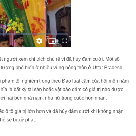
ết người xem chỉ trích chú rể vì đã hủy đám cưới. Một số
 tượng phổ biến ở nhiều vùng nông thôn ở Uttar Pradesh.
vi phạm tội nghiêm trọng theo Đạo luật cấm của hồi môn năm
hĩa là bất kỳ tài sản hoặc vật bảo đảm có giá trị nào được
p bởi hai bên nhà nam, nhà nữ trong cuộc hôn nhân.
ếc ô tô giá trị lớn hơn và đã hủy đám cưới khi không nhận
hể sẽ bị xử phạt.