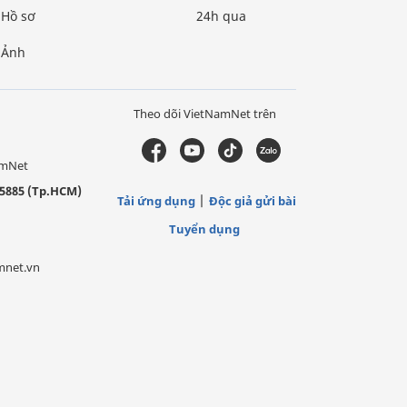
Hồ sơ
24h qua
Ảnh
Theo dõi VietNamNet trên
amNet
5885 (Tp.HCM)
Tải ứng dụng
Độc giả gửi bài
Tuyển dụng
mnet.vn