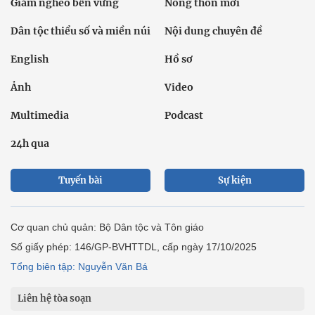
Giảm nghèo bền vững
Nông thôn mới
Dân tộc thiểu số và miền núi
Nội dung chuyên đề
English
Hồ sơ
Ảnh
Video
Multimedia
Podcast
24h qua
Tuyến bài
Sự kiện
Cơ quan chủ quản: Bộ Dân tộc và Tôn giáo
Số giấy phép: 146/GP-BVHTTDL, cấp ngày 17/10/2025
Tổng biên tập: Nguyễn Văn Bá
Liên hệ tòa soạn