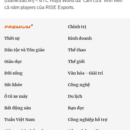
(GameSao.vn) – BTC Huya World đã “cấm cửa” vĩnh viển
cả năm players của RISE Esports.
Chính trị
Thời sự
Kinh doanh
Dân tộc và Tôn giáo
Thể thao
Giáo dục
Thế giới
Đời sống
Văn hóa - Giải trí
Sức khỏe
Công nghệ
Ô tô xe máy
Du lịch
Bất động sản
Bạn đọc
Tuần Việt Nam
Công nghiệp hỗ trợ