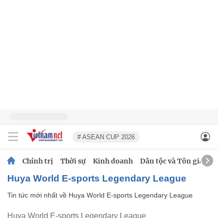
# ASEAN CUP 2026
Chính trị
Thời sự
Kinh doanh
Dân tộc và Tôn giáo
Huya World E-sports Legendary League
Tin tức mới nhất về
Huya World E-sports Legendary League
Huya World E-sports Legendary League