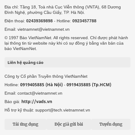
Địa chỉ: Tầng 18, Toà nhà Cục Viễn thông (VNTA), 68 Dương
Đình Nghệ, phường Cầu Giấy, TP. Hà Nội.
Điện thoại:
02439369898
- Hotline:
0923457788
Email: vietnamnet@vietnamnet.vn
© 1997 Báo VietNamNet. All rights reserved. Chỉ được phát hành
lại thông tin từ website này khi có sự đồng ý bằng văn bản của
báo VietNamNet.
Liên hệ quảng cáo
Công ty Cổ phần Truyền thông VietNamNet
0919405885 (Hà Nội)
0919435885 (Tp.HCM)
Hotline:
-
Email: contact@vietnamnet.vn
http://vads.vn
Báo giá:
Hỗ trợ kỹ thuật: support@tech.vietnamnet.vn
Tải ứng dụng
Độc giả gửi bài
Tuyển dụng