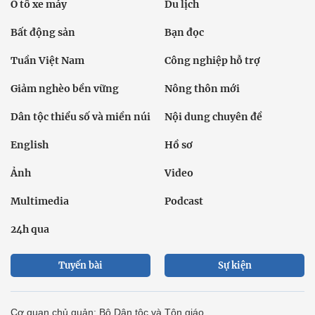
Ô tô xe máy
Du lịch
Bất động sản
Bạn đọc
Tuần Việt Nam
Công nghiệp hỗ trợ
Giảm nghèo bền vững
Nông thôn mới
Dân tộc thiểu số và miền núi
Nội dung chuyên đề
English
Hồ sơ
Ảnh
Video
Multimedia
Podcast
24h qua
Tuyến bài
Sự kiện
Cơ quan chủ quản: Bộ Dân tộc và Tôn giáo