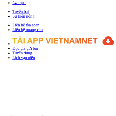
24h qua
Tuyến bài
Sự kiện nóng
Liên hệ tòa soạn
Liên hệ quảng cáo
Độc giả gửi bài
Tuyển dụng
Lịch vạn niên