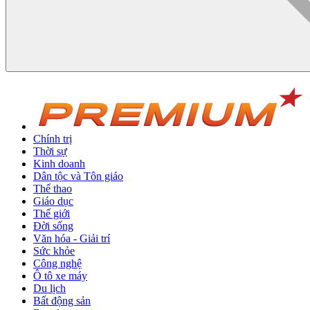
Chính trị
Thời sự
Kinh doanh
Dân tộc và Tôn giáo
Thể thao
Giáo dục
Thế giới
Đời sống
Văn hóa - Giải trí
Sức khỏe
Công nghệ
Ô tô xe máy
Du lịch
Bất động sản