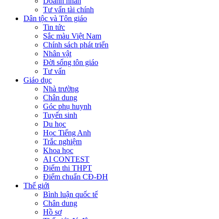
Doanh nhân
Tư vấn tài chính
Dân tộc và Tôn giáo
Tin tức
Sắc màu Việt Nam
Chính sách phát triển
Nhân vật
Đời sống tôn giáo
Tư vấn
Giáo dục
Nhà trường
Chân dung
Góc phụ huynh
Tuyển sinh
Du học
Học Tiếng Anh
Trắc nghiệm
Khoa học
AI CONTEST
Điểm thi THPT
Điểm chuẩn CĐ-ĐH
Thế giới
Bình luận quốc tế
Chân dung
Hồ sơ