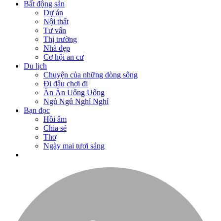
Bất động sản
Dự án
Nội thất
Tư vấn
Thị trường
Nhà đẹp
Cơ hội an cư
Du lịch
Chuyện của những dòng sông
Đi đâu chơi đi
Ăn Ăn Uống Uống
Ngủ Ngủ Nghỉ Nghỉ
Bạn đọc
Hồi âm
Chia sẻ
Thơ
Ngày mai tươi sáng