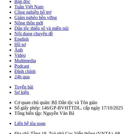
Bạn đọc
Tuần Việt Nam
Công nghiệp hỗ trợ
Giảm nghèo bền vững
Nông thôn mới
Dân tộc thiểu số và miền núi
Nội dung chuyên đề
English
Hồ sơ
Ảnh
Video
Multimedia
Podcast
Đính chính
24h qua
Tuyến bài
Sự kiện
Cơ quan chủ quản: Bộ Dân tộc và Tôn giáo
Số giấy phép: 146/GP-BVHTTDL, cấp ngày 17/10/2025
Tổng biên tập: Nguyễn Văn Bá
Liên hệ tòa soạn
Địa chỉ: Tầng 18, Toà nhà Cục Viễn thông (VNTA), 68