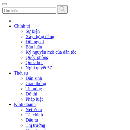
Chính trị
Sự kiện
Xây dựng đảng
Đối ngoại
Bàn luận
Kỷ nguyên mới của dân tộc
Quốc phòng
Quốc hội
Nghị quyết 57
Thời sự
Dân sinh
Giao thông
Tin nóng
Đô thị
Pháp luật
Kinh doanh
Net Zero
Tài chính
Đầu tư
Thị trường