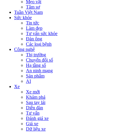
Mẹo vặt
Tâm sự
Tuần Việt Nam
Sức khỏe
Tin tức
Làm đẹp
Tư vấn sức khỏe
Đàn ông
Các loại bệnh
Công nghệ
Thị trường
Chuyển đổi số
Hạ tầng số
An ninh mạng
Sản phẩm
AI
Xe
Xe mới
Khám phá
Sau tay lái
Diễn đàn
Tư vấn
Đánh giá xe
Giá xe
Dữ liệu xe