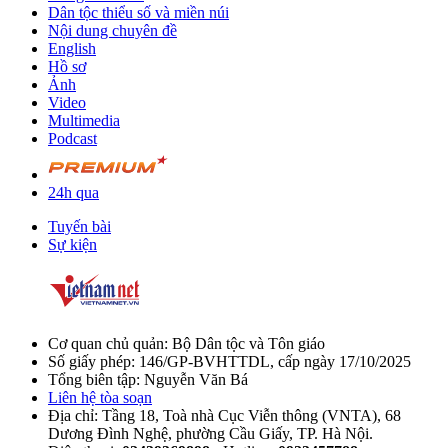
Dân tộc thiểu số và miền núi
Nội dung chuyên đề
English
Hồ sơ
Ảnh
Video
Multimedia
Podcast
24h qua
Tuyến bài
Sự kiện
Cơ quan chủ quản: Bộ Dân tộc và Tôn giáo
Số giấy phép: 146/GP-BVHTTDL, cấp ngày 17/10/2025
Tổng biên tập: Nguyễn Văn Bá
Liên hệ tòa soạn
Địa chỉ: Tầng 18, Toà nhà Cục Viễn thông (VNTA), 68
Dương Đình Nghệ, phường Cầu Giấy, TP. Hà Nội.