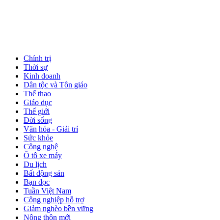
Chính trị
Thời sự
Kinh doanh
Dân tộc và Tôn giáo
Thể thao
Giáo dục
Thế giới
Đời sống
Văn hóa - Giải trí
Sức khỏe
Công nghệ
Ô tô xe máy
Du lịch
Bất động sản
Bạn đọc
Tuần Việt Nam
Công nghiệp hỗ trợ
Giảm nghèo bền vững
Nông thôn mới