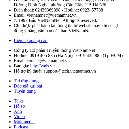
Dương Đình Nghệ, phường Cầu Giấy, TP. Hà Nội.
Điện thoại:
02439369898
- Hotline:
0923457788
Email: vietnamnet@vietnamnet.vn
© 1997 Báo VietNamNet. All rights reserved.
Chỉ được phát hành lại thông tin từ website này khi có sự
đồng ý bằng văn bản của báo VietNamNet.
Liên hệ quảng cáo
Công ty Cổ phần Truyền thông VietNamNet
Hotline:
0919 405 885 (Hà Nội)
-
0919 435 885 (Tp.HCM)
Email: contact@vietnamnet.vn
Báo giá:
http://vads.vn
Hỗ trợ kỹ thuật: support@tech.vietnamnet.vn
Tải ứng dụng
Độc giả gửi bài
Tuyển dụng
Talks
Hồ sơ
Ảnh
Video
Multimedia
Podcast