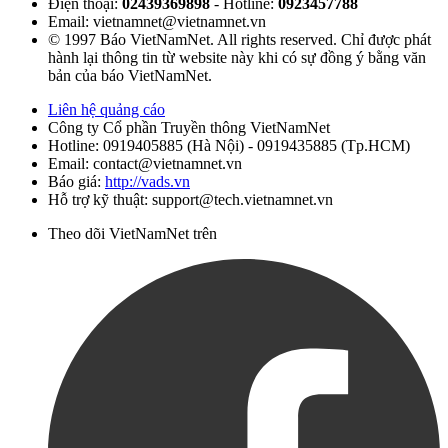
Điện thoại:
02439369898
- Hotline:
0923457788
Email: vietnamnet@vietnamnet.vn
© 1997 Báo VietNamNet. All rights reserved. Chỉ được phát
hành lại thông tin từ website này khi có sự đồng ý bằng văn
bản của báo VietNamNet.
Liên hệ quảng cáo
Công ty Cổ phần Truyền thông VietNamNet
Hotline:
0919405885 (Hà Nội)
-
0919435885 (Tp.HCM)
Email: contact@vietnamnet.vn
Báo giá:
http://vads.vn
Hỗ trợ kỹ thuật: support@tech.vietnamnet.vn
Theo dõi VietNamNet trên