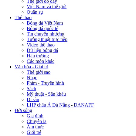
Thế giới đó đây
Việt Nam và thế giới
Quân sự
Thể thao
Bóng đá Việt Nam
Bóng đá quốc tế
Tin chuyển nhượng
Tường thuật trực tiếp
Video thể thao
Dữ liệu bóng đá
Hậu trường
Các môn khác
Văn hóa - Giải trí
Thế giới sao
Nhạc
Phim - Truyền hình
Sách
Mỹ thuật - Sân khấu
Di sản
LHP châu Á Đà Nẵng - DANAFF
Đời sống
Gia đình
Chuyện lạ
Ẩm thực
Giới trẻ