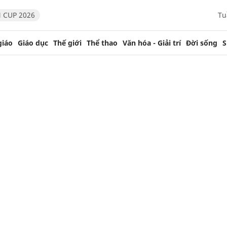
 CUP 2026
Tu
giáo
Giáo dục
Thế giới
Thể thao
Văn hóa - Giải trí
Đời sống
S