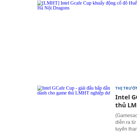
THỊ TRƯỜ
Intel 
thủ LM
(Gamesao)
diễn ra t
tuyển tham