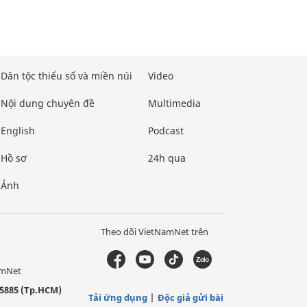
Dân tộc thiểu số và miền núi
Video
Nội dung chuyên đề
Multimedia
English
Podcast
Hồ sơ
24h qua
Ảnh
Theo dõi VietNamNet trên
amNet
5885 (Tp.HCM)
Tải ứng dụng
Độc giả gửi bài