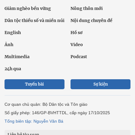
Giảm nghèo bền vững
Nông thôn mới
Dân tộc thiểu số và miền núi
Nội dung chuyên đề
English
Hồ sơ
Ảnh
Video
Multimedia
Podcast
24h qua
Tuyến bài
Sự kiện
Cơ quan chủ quản: Bộ Dân tộc và Tôn giáo
Số giấy phép: 146/GP-BVHTTDL, cấp ngày 17/10/2025
Tổng biên tập: Nguyễn Văn Bá
Liên hệ tòa soạn