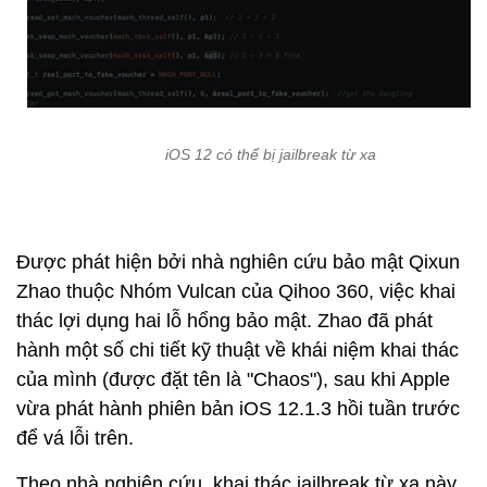
iOS 12 có thể bị jailbreak từ xa
Được phát hiện bởi nhà nghiên cứu bảo mật Qixun
Zhao thuộc Nhóm Vulcan của Qihoo 360, việc khai
thác lợi dụng hai lỗ hổng bảo mật. Zhao đã phát
hành một số chi tiết kỹ thuật về khái niệm khai thác
của mình (được đặt tên là "Chaos"), sau khi Apple
vừa phát hành phiên bản iOS 12.1.3 hồi tuần trước
để vá lỗi trên.
Theo nhà nghiên cứu, khai thác jailbreak từ xa này