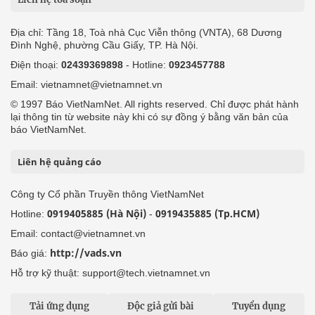
Địa chỉ: Tầng 18, Toà nhà Cục Viễn thông (VNTA), 68 Dương
Đình Nghệ, phường Cầu Giấy, TP. Hà Nội.
Điện thoại:
02439369898
- Hotline:
0923457788
Email: vietnamnet@vietnamnet.vn
© 1997 Báo VietNamNet. All rights reserved. Chỉ được phát hành
lại thông tin từ website này khi có sự đồng ý bằng văn bản của
báo VietNamNet.
Liên hệ quảng cáo
Công ty Cổ phần Truyền thông VietNamNet
0919405885 (Hà Nội)
0919435885 (Tp.HCM)
Hotline:
-
Email: contact@vietnamnet.vn
http://vads.vn
Báo giá:
Hỗ trợ kỹ thuật: support@tech.vietnamnet.vn
Tải ứng dụng
Độc giả gửi bài
Tuyển dụng