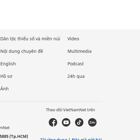
Dân tộc thiểu số và miền núi
Video
Nội dung chuyên đề
Multimedia
English
Podcast
Hồ sơ
24h qua
Ảnh
Theo dõi VietNamNet trên
amNet
5885 (Tp.HCM)
Tải ứng dụng
Độc giả gửi bài