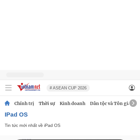
# ASEAN CUP 2026
Chính trị
Thời sự
Kinh doanh
Dân tộc và Tôn giáo
iPad OS
Tin tức mới nhất về
iPad OS