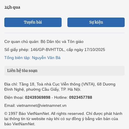
24h qua
Tuyến bài
Sự kiện
Cơ quan chủ quản: Bộ Dân tộc và Tôn giáo
Số giấy phép: 146/GP-BVHTTDL, cấp ngày 17/10/2025
Tổng biên tập: Nguyễn Văn Bá
Liên hệ tòa soạn
Địa chỉ: Tầng 18, Toà nhà Cục Viễn thông (VNTA), 68 Dương
Đình Nghệ, phường Cầu Giấy, TP. Hà Nội.
Điện thoại:
02439369898
- Hotline:
0923457788
Email: vietnamnet@vietnamnet.vn
© 1997 Báo VietNamNet. All rights reserved. Chỉ được phát hành
lại thông tin từ website này khi có sự đồng ý bằng văn bản của
báo VietNamNet.