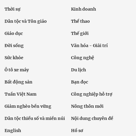
Thời sự
Kinh doanh
Dân tộc và Tôn giáo
Thể thao
Giáo dục
Thế giới
Đời sống
Văn hóa - Giải trí
Sức khỏe
Công nghệ
Ô tô xe máy
Du lịch
Bất động sản
Bạn đọc
Tuần Việt Nam
Công nghiệp hỗ trợ
Giảm nghèo bền vững
Nông thôn mới
Dân tộc thiểu số và miền núi
Nội dung chuyên đề
English
Hồ sơ