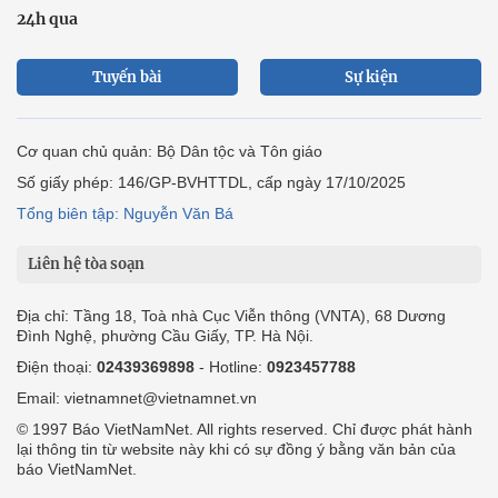
24h qua
Tuyến bài
Sự kiện
Cơ quan chủ quản: Bộ Dân tộc và Tôn giáo
Số giấy phép: 146/GP-BVHTTDL, cấp ngày 17/10/2025
Tổng biên tập: Nguyễn Văn Bá
Liên hệ tòa soạn
Địa chỉ: Tầng 18, Toà nhà Cục Viễn thông (VNTA), 68 Dương
Đình Nghệ, phường Cầu Giấy, TP. Hà Nội.
Điện thoại:
02439369898
- Hotline:
0923457788
Email: vietnamnet@vietnamnet.vn
© 1997 Báo VietNamNet. All rights reserved. Chỉ được phát hành
lại thông tin từ website này khi có sự đồng ý bằng văn bản của
báo VietNamNet.