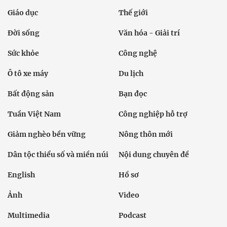
Giáo dục
Thế giới
Đời sống
Văn hóa - Giải trí
Sức khỏe
Công nghệ
Ô tô xe máy
Du lịch
Bất động sản
Bạn đọc
Tuần Việt Nam
Công nghiệp hỗ trợ
Giảm nghèo bền vững
Nông thôn mới
Dân tộc thiểu số và miền núi
Nội dung chuyên đề
English
Hồ sơ
Ảnh
Video
Multimedia
Podcast