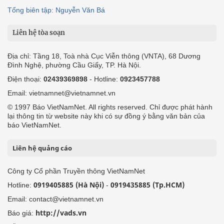
Tổng biên tập: Nguyễn Văn Bá
Liên hệ tòa soạn
Địa chỉ: Tầng 18, Toà nhà Cục Viễn thông (VNTA), 68 Dương
Đình Nghệ, phường Cầu Giấy, TP. Hà Nội.
Điện thoại:
02439369898
- Hotline:
0923457788
Email: vietnamnet@vietnamnet.vn
© 1997 Báo VietNamNet. All rights reserved. Chỉ được phát hành
lại thông tin từ website này khi có sự đồng ý bằng văn bản của
báo VietNamNet.
Liên hệ quảng cáo
Công ty Cổ phần Truyền thông VietNamNet
0919405885 (Hà Nội)
0919435885 (Tp.HCM)
Hotline:
-
Email: contact@vietnamnet.vn
http://vads.vn
Báo giá: