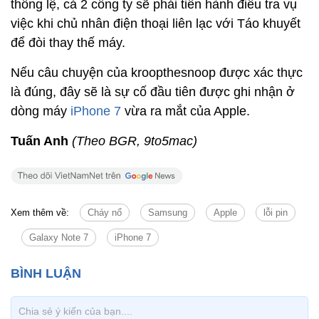
thông lệ, cả 2 công ty sẽ phải tiến hành điều tra vụ
việc khi chủ nhân điện thoại liên lạc với Táo khuyết
để đòi thay thế máy.
Nếu câu chuyện của kroopthesnoop được xác thực
là đúng, đây sẽ là sự cố đầu tiên được ghi nhận ở
dòng máy
iPhone 7
vừa ra mắt của Apple.
Tuấn Anh
(Theo BGR, 9to5mac)
Xem thêm về:
Cháy nổ
Samsung
Apple
lỗi pin
Galaxy Note 7
iPhone 7