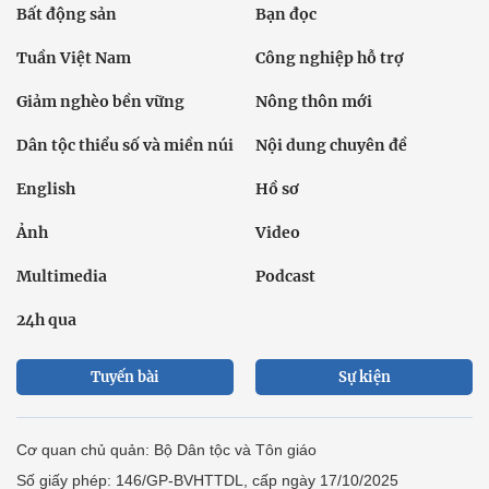
Bất động sản
Bạn đọc
Tuần Việt Nam
Công nghiệp hỗ trợ
Giảm nghèo bền vững
Nông thôn mới
Dân tộc thiểu số và miền núi
Nội dung chuyên đề
English
Hồ sơ
Ảnh
Video
Multimedia
Podcast
24h qua
Tuyến bài
Sự kiện
Cơ quan chủ quản: Bộ Dân tộc và Tôn giáo
Số giấy phép: 146/GP-BVHTTDL, cấp ngày 17/10/2025