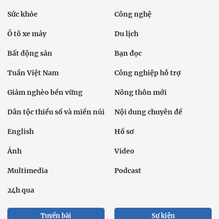
Sức khỏe
Công nghệ
Ô tô xe máy
Du lịch
Bất động sản
Bạn đọc
Tuần Việt Nam
Công nghiệp hỗ trợ
Giảm nghèo bền vững
Nông thôn mới
Dân tộc thiểu số và miền núi
Nội dung chuyên đề
English
Hồ sơ
Ảnh
Video
Multimedia
Podcast
24h qua
Tuyến bài
Sự kiện