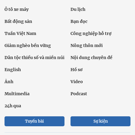
Ô tô xe máy
Du lịch
Bất động sản
Bạn đọc
Tuần Việt Nam
Công nghiệp hỗ trợ
Giảm nghèo bền vững
Nông thôn mới
Dân tộc thiểu số và miền núi
Nội dung chuyên đề
English
Hồ sơ
Ảnh
Video
Multimedia
Podcast
24h qua
Tuyến bài
Sự kiện