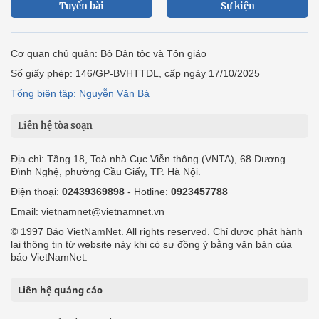
Tuyến bài
Sự kiện
Cơ quan chủ quản: Bộ Dân tộc và Tôn giáo
Số giấy phép: 146/GP-BVHTTDL, cấp ngày 17/10/2025
Tổng biên tập: Nguyễn Văn Bá
Liên hệ tòa soạn
Địa chỉ: Tầng 18, Toà nhà Cục Viễn thông (VNTA), 68 Dương
Đình Nghệ, phường Cầu Giấy, TP. Hà Nội.
Điện thoại:
02439369898
- Hotline:
0923457788
Email: vietnamnet@vietnamnet.vn
© 1997 Báo VietNamNet. All rights reserved. Chỉ được phát hành
lại thông tin từ website này khi có sự đồng ý bằng văn bản của
báo VietNamNet.
Liên hệ quảng cáo