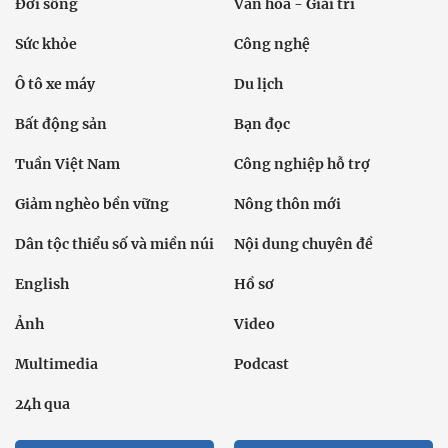
Đời sống
Văn hóa - Giải trí
Sức khỏe
Công nghệ
Ô tô xe máy
Du lịch
Bất động sản
Bạn đọc
Tuần Việt Nam
Công nghiệp hỗ trợ
Giảm nghèo bền vững
Nông thôn mới
Dân tộc thiểu số và miền núi
Nội dung chuyên đề
English
Hồ sơ
Ảnh
Video
Multimedia
Podcast
24h qua