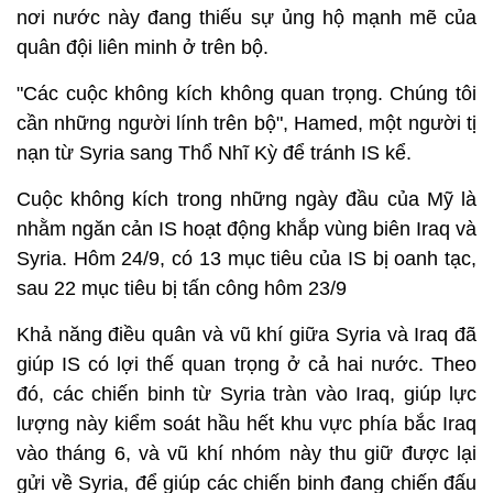
nơi nước này đang thiếu sự ủng hộ mạnh mẽ của
quân đội liên minh ở trên bộ.
"Các cuộc không kích không quan trọng. Chúng tôi
cần những người lính trên bộ", Hamed, một người tị
nạn từ Syria sang Thổ Nhĩ Kỳ để tránh IS kể.
Cuộc không kích trong những ngày đầu của Mỹ là
nhằm ngăn cản IS hoạt động khắp vùng biên Iraq và
Syria. Hôm 24/9, có 13 mục tiêu của IS bị oanh tạc,
sau 22 mục tiêu bị tấn công hôm 23/9
Khả năng điều quân và vũ khí giữa Syria và Iraq đã
giúp IS có lợi thế quan trọng ở cả hai nước. Theo
đó, các chiến binh từ Syria tràn vào Iraq, giúp lực
lượng này kiểm soát hầu hết khu vực phía bắc Iraq
vào tháng 6, và vũ khí nhóm này thu giữ được lại
gửi về Syria, để giúp các chiến binh đang chiến đấu