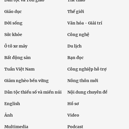
Dân tộc và Tôn giáo
Thể thao
Giáo dục
Thế giới
Đời sống
Văn hóa - Giải trí
Sức khỏe
Công nghệ
Ô tô xe máy
Du lịch
Bất động sản
Bạn đọc
Tuần Việt Nam
Công nghiệp hỗ trợ
Giảm nghèo bền vững
Nông thôn mới
Dân tộc thiểu số và miền núi
Nội dung chuyên đề
English
Hồ sơ
Ảnh
Video
Multimedia
Podcast