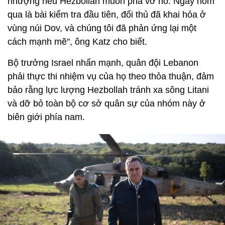
nhượng nếu Hezbollah muốn phá vỡ nó. Ngày hôm
qua là bài kiểm tra đầu tiên, đối thủ đã khai hỏa ở
vùng núi Dov, và chúng tôi đã phản ứng lại một
cách mạnh mẽ", ông Katz cho biết.
Bộ trưởng Israel nhấn mạnh, quân đội Lebanon
phải thực thi nhiệm vụ của họ theo thỏa thuận, đảm
bảo rằng lực lượng Hezbollah tránh xa sông Litani
và dỡ bỏ toàn bộ cơ sở quân sự của nhóm này ở
biên giới phía nam.