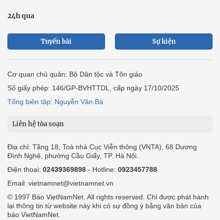
24h qua
Tuyến bài
Sự kiện
Cơ quan chủ quản: Bộ Dân tộc và Tôn giáo
Số giấy phép: 146/GP-BVHTTDL, cấp ngày 17/10/2025
Tổng biên tập: Nguyễn Văn Bá
Liên hệ tòa soạn
Địa chỉ: Tầng 18, Toà nhà Cục Viễn thông (VNTA), 68 Dương
Đình Nghệ, phường Cầu Giấy, TP. Hà Nội.
Điện thoại:
02439369898
- Hotline:
0923457788
Email: vietnamnet@vietnamnet.vn
© 1997 Báo VietNamNet. All rights reserved. Chỉ được phát hành
lại thông tin từ website này khi có sự đồng ý bằng văn bản của
báo VietNamNet.