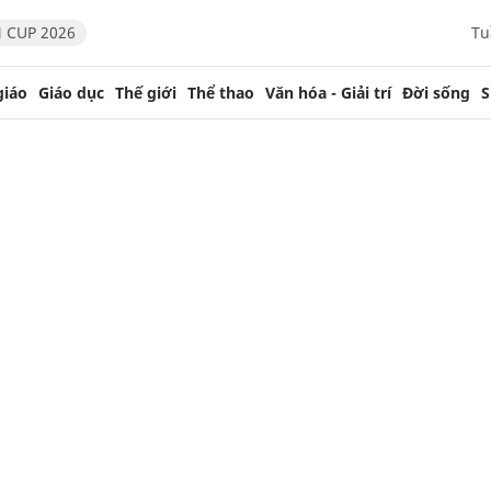
 CUP 2026
Tu
giáo
Giáo dục
Thế giới
Thể thao
Văn hóa - Giải trí
Đời sống
S