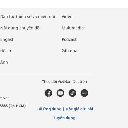
Dân tộc thiểu số và miền núi
Video
Nội dung chuyên đề
Multimedia
English
Podcast
Hồ sơ
24h qua
Ảnh
Theo dõi VietNamNet trên
amNet
5885 (Tp.HCM)
Tải ứng dụng
Độc giả gửi bài
Tuyển dụng