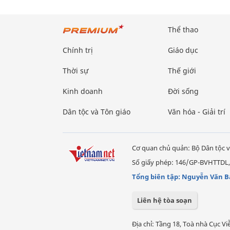
Thể thao
Chính trị
Giáo dục
Thời sự
Thế giới
Kinh doanh
Đời sống
Dân tộc và Tôn giáo
Văn hóa - Giải trí
Cơ quan chủ quản: Bộ Dân tộc v
Số giấy phép: 146/GP-BVHTTDL,
Tổng biên tập: Nguyễn Văn B
Liên hệ tòa soạn
Địa chỉ: Tầng 18, Toà nhà Cục 