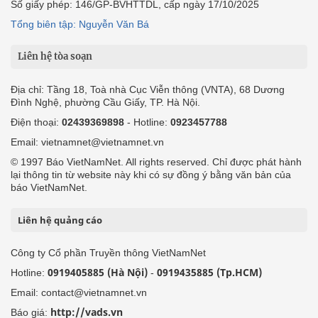
Số giấy phép: 146/GP-BVHTTDL, cấp ngày 17/10/2025
Tổng biên tập: Nguyễn Văn Bá
Liên hệ tòa soạn
Địa chỉ: Tầng 18, Toà nhà Cục Viễn thông (VNTA), 68 Dương
Đình Nghệ, phường Cầu Giấy, TP. Hà Nội.
Điện thoại:
02439369898
- Hotline:
0923457788
Email: vietnamnet@vietnamnet.vn
© 1997 Báo VietNamNet. All rights reserved. Chỉ được phát hành
lại thông tin từ website này khi có sự đồng ý bằng văn bản của
báo VietNamNet.
Liên hệ quảng cáo
Công ty Cổ phần Truyền thông VietNamNet
0919405885 (Hà Nội)
0919435885 (Tp.HCM)
Hotline:
-
Email: contact@vietnamnet.vn
http://vads.vn
Báo giá: