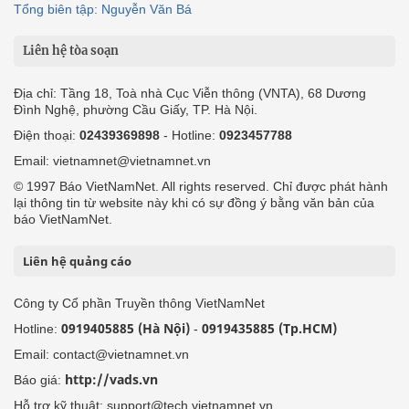
Tổng biên tập: Nguyễn Văn Bá
Liên hệ tòa soạn
Địa chỉ: Tầng 18, Toà nhà Cục Viễn thông (VNTA), 68 Dương
Đình Nghệ, phường Cầu Giấy, TP. Hà Nội.
Điện thoại:
02439369898
- Hotline:
0923457788
Email: vietnamnet@vietnamnet.vn
© 1997 Báo VietNamNet. All rights reserved. Chỉ được phát hành
lại thông tin từ website này khi có sự đồng ý bằng văn bản của
báo VietNamNet.
Liên hệ quảng cáo
Công ty Cổ phần Truyền thông VietNamNet
0919405885 (Hà Nội)
0919435885 (Tp.HCM)
Hotline:
-
Email: contact@vietnamnet.vn
http://vads.vn
Báo giá:
Hỗ trợ kỹ thuật: support@tech.vietnamnet.vn