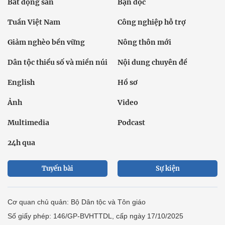
Bất động sản
Bạn đọc
Tuần Việt Nam
Công nghiệp hỗ trợ
Giảm nghèo bền vững
Nông thôn mới
Dân tộc thiểu số và miền núi
Nội dung chuyên đề
English
Hồ sơ
Ảnh
Video
Multimedia
Podcast
24h qua
Tuyến bài
Sự kiện
Cơ quan chủ quản: Bộ Dân tộc và Tôn giáo
Số giấy phép: 146/GP-BVHTTDL, cấp ngày 17/10/2025