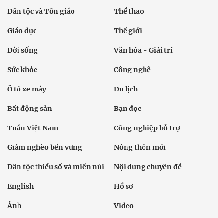
Dân tộc và Tôn giáo
Thể thao
Giáo dục
Thế giới
Đời sống
Văn hóa - Giải trí
Sức khỏe
Công nghệ
Ô tô xe máy
Du lịch
Bất động sản
Bạn đọc
Tuần Việt Nam
Công nghiệp hỗ trợ
Giảm nghèo bền vững
Nông thôn mới
Dân tộc thiểu số và miền núi
Nội dung chuyên đề
English
Hồ sơ
Ảnh
Video