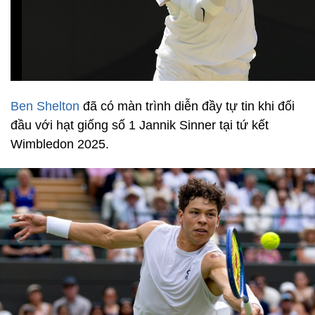
Ben Shelton
đã có màn trình diễn đầy tự tin khi đối
đầu với hạt giống số 1 Jannik Sinner tại tứ kết
Wimbledon 2025.