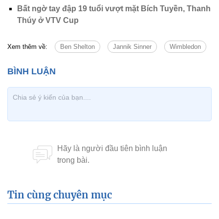
Bất ngờ tay đập 19 tuổi vượt mặt Bích Tuyền, Thanh
Thúy ở VTV Cup
Xem thêm về:
Ben Shelton
Jannik Sinner
Wimbledon
Tin cùng chuyên mục