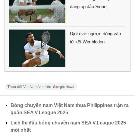
đang áp đảo Sinner
Djokovic ngược dòng vào
tứ kết Wimbledon
Bóng chuyền nam Việt Nam thua Philippines trận ra
quân SEA V.League 2025
Lịch thi đấu bóng chuyền nam SEA V.League 2025
mới nhất