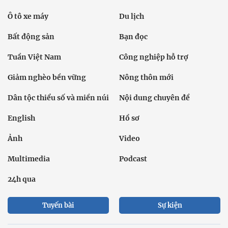
Ô tô xe máy
Du lịch
Bất động sản
Bạn đọc
Tuần Việt Nam
Công nghiệp hỗ trợ
Giảm nghèo bền vững
Nông thôn mới
Dân tộc thiểu số và miền núi
Nội dung chuyên đề
English
Hồ sơ
Ảnh
Video
Multimedia
Podcast
24h qua
Tuyến bài
Sự kiện