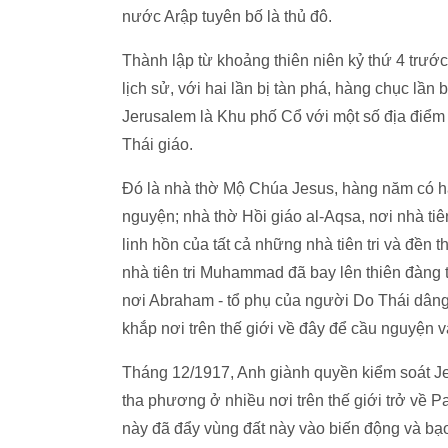
nước Arập tuyên bố là thủ đô.
Thành lập từ khoảng thiên niên kỷ thứ 4 trướ
lịch sử, với hai lần bị tàn phá, hàng chục lần 
Jerusalem là Khu phố Cổ với một số địa điểm 
Thái giáo.
Đó là nhà thờ Mộ Chúa Jesus, hàng năm có hà
nguyện; nhà thờ Hồi giáo al-Aqsa, nơi nhà t
linh hồn của tất cả những nhà tiên tri và đề
nhà tiên tri Muhammad đã bay lên thiên đàng 
nơi Abraham - tổ phụ của người Do Thái dâng co
khắp nơi trên thế giới về đây để cầu nguyện và
Tháng 12/1917, Anh giành quyền kiểm soát J
tha phương ở nhiều nơi trên thế giới trở về P
này đã đẩy vùng đất này vào biến động và bạ