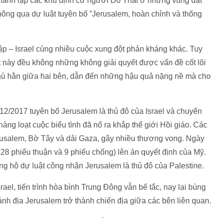
 thành lập các khu định cư người Do Thái ở những vùng đất
hông qua dự luật tuyên bố ”Jerusalem, hoàn chỉnh và thống
rập – Israel cùng nhiều cuộc xung đột phản kháng khác. Tuy
ột này đều không những không giải quyết được vấn đề cốt lõi
 thù hằn giữa hai bên, dẫn đến những hậu quả nặng nề mà cho
2/2017 tuyên bố Jerusalem là thủ đô của Israel và chuyển
hàng loạt cuộc biểu tình đã nổ ra khắp thế giới Hồi giáo. Các
rusalem, Bờ Tây và dải Gaza, gây nhiều thương vong. Ngày
28 phiếu thuận và 9 phiếu chống) lên án quyết định của Mỹ.
ng hộ dự luật công nhận Jerusalem là thủ đô của Palestine.
ael, tiến trình hòa bình Trung Đông vẫn bế tắc, nay lại bùng
h địa Jerusalem trở thành chiến địa giữa các bên liên quan.