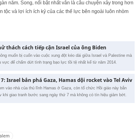
ngàn năm. Song, nổi bật nhất vẫn là câu chuyện xảy trong hơn
 tộc và lợi ích ích kỷ của các thế lực bên ngoài luôn nhòm
ử thách cách tiếp cận Israel của ông Biden
ông muốn bị cuốn vào cuộc xung đột kéo dài giữa Israel và Palestine mà
u vực để chấm dứt tình trạng bạo lực tồi tệ nhất kể từ năm 2014.
7: Israel bắn phá Gaza, Hamas dội rocket vào Tel Aviv
bom vào nhà của thủ lĩnh Hamas ở Gaza, còn tổ chức Hồi giáo này bắn
iv khi giao tranh bước sang ngày thứ 7 mà không có tín hiệu giảm bớt.
salem