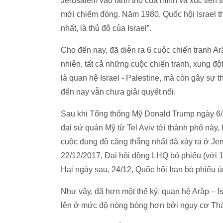
Jerusalem vào lãnh thổ của mình và xúc tiến
mới chiếm đóng. Năm 1980, Quốc hội Israel t
nhất, là thủ đô của Israel”.
Cho đến nay, đã diễn ra 6 cuộc chiến tranh A
nhiên, tất cả những cuộc chiến tranh, xung đ
là quan hệ Israel - Palestine, mà còn gây sự
đến nay vẫn chưa giải quyết nổi.
Sau khi Tổng thống Mỹ Donald Trump ngày 6/1
đại sứ quán Mỹ từ Tel Aviv tới thành phố này, 
cuộc đụng độ căng thẳng nhất đã xảy ra ở Je
22/12/2017, Đại hội đồng LHQ bỏ phiếu (với 1
Hai ngày sau, 24/12, Quốc hội Iran bỏ phiếu ủ
Như vậy, đã hơn một thế kỷ, quan hệ Arập – Isr
lên ở mức độ nóng bỏng hơn bởi nguy cơ Thán