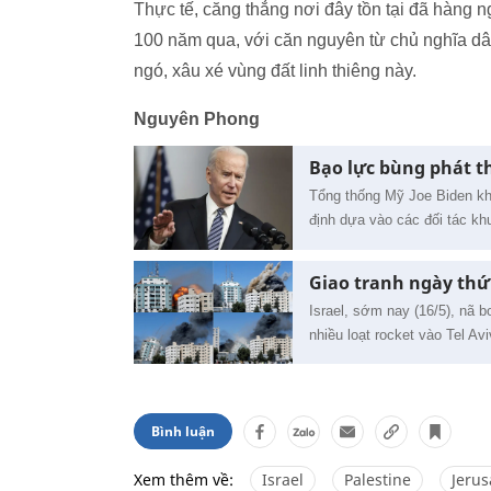
Thực tế, căng thẳng nơi đây tồn tại đã hàng 
100 năm qua, với căn nguyên từ chủ nghĩa dân
ngó, xâu xé vùng đất linh thiêng này.
Nguyên Phong
Bạo lực bùng phát th
Tổng thống Mỹ Joe Biden kh
định dựa vào các đối tác kh
Giao tranh ngày thứ 
Israel, sớm nay (16/5), nã 
nhiều loạt rocket vào Tel Av
Bình luận
Xem thêm về:
Israel
Palestine
Jeru