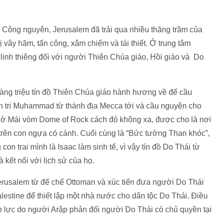
c Công nguyên, Jerusalem đã trải qua nhiều thăng trầm của
bị vây hãm, tấn công, xâm chiếm và tái thiết. Ở trung tâm
linh thiêng đối với người Thiên Chúa giáo, Hồi giáo và Do
ng triệu tín đồ Thiên Chúa giáo hành hương về để cầu
iên tri Muhammad từ thánh địa Mecca tới và cầu nguyện cho
n thờ Mái vòm Dome of Rock cách đó không xa, được cho là nơi
trên con ngựa có cánh. Cuối cùng là “Bức tường Than khóc”,
n trai mình là Isaac làm sinh tế, vì vậy tín đồ Do Thái từ
 kết nối với lịch sử của họ.
erusalem từ đế chế Ottoman và xúc tiến đưa người Do Thái
alestine để thiết lập một nhà nước cho dân tộc Do Thái. Điều
o lực do người Arập phản đối người Do Thái có chủ quyền tại