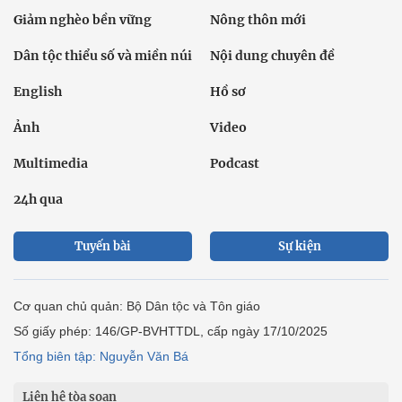
Giảm nghèo bền vững
Nông thôn mới
Dân tộc thiểu số và miền núi
Nội dung chuyên đề
English
Hồ sơ
Ảnh
Video
Multimedia
Podcast
24h qua
Tuyến bài
Sự kiện
Cơ quan chủ quản: Bộ Dân tộc và Tôn giáo
Số giấy phép: 146/GP-BVHTTDL, cấp ngày 17/10/2025
Tổng biên tập: Nguyễn Văn Bá
Liên hệ tòa soạn