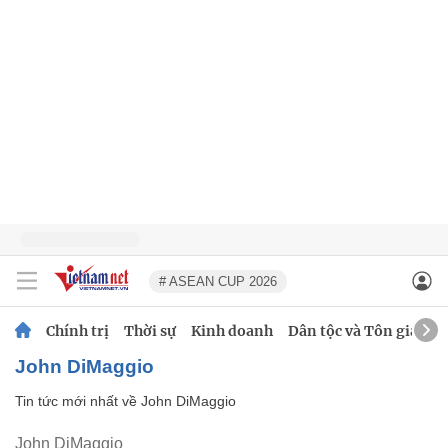
# ASEAN CUP 2026
Chính trị
Thời sự
Kinh doanh
Dân tộc và Tôn giáo
John DiMaggio
Tin tức mới nhất về
John DiMaggio
John DiMaggio