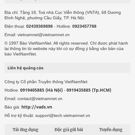
Địa chỉ: Tầng 18, Toà nhà Cục Viễn thông (VNTA), 68 Dương
Đình Nghệ, phường Cầu Giấy, TP. Hà Nội.
Điện thoại:
02439369898
- Hotline:
0923457788
Email: vietnamnet@vietnamnet.vn
© 1997 Báo VietNamNet. All rights reserved. Chỉ được phát hành
lại thông tin từ website này khi có sự đồng ý bằng văn bản của
báo VietNamNet.
Liên hệ quảng cáo
Công ty Cổ phần Truyền thông VietNamNet
0919405885 (Hà Nội)
0919435885 (Tp.HCM)
Hotline:
-
Email: contact@vietnamnet.vn
http://vads.vn
Báo giá:
Hỗ trợ kỹ thuật: support@tech.vietnamnet.vn
Tải ứng dụng
Độc giả gửi bài
Tuyển dụng