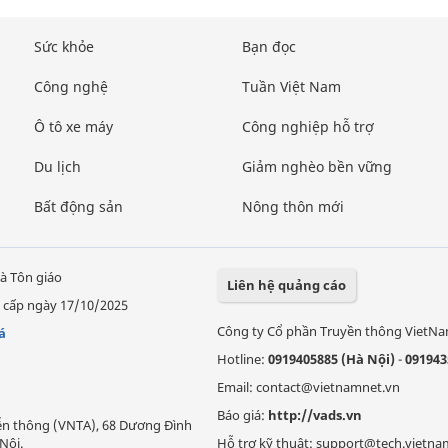
Sức khỏe
Bạn đọc
Công nghệ
Tuần Việt Nam
Ô tô xe máy
Công nghiệp hỗ trợ
Du lịch
Giảm nghèo bền vững
Bất động sản
Nông thôn mới
à Tôn giáo
Liên hệ quảng cáo
 cấp ngày 17/10/2025
Công ty Cổ phần Truyền thông VietN
á
Hotline:
0919405885 (Hà Nội)
-
091943
Email: contact@vietnamnet.vn
Báo giá:
http://vads.vn
Viễn thông (VNTA), 68 Dương Đình
Nội.
Hỗ trợ kỹ thuật: support@tech.vietna