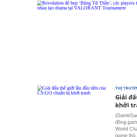
THỊ TRƯỜ
Giải đấ
khởi t
(GameSao)
đồng game 
World Cha
game thủ.