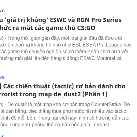
NG
u 'giá trị khủng' ESWC và RGN Pro Series
thức ra mắt các game thủ CS:GO
 - Trong thời gian gần đây, một lọat giải đấu đã được tổ
số tiền thuởng không hề nhỏ như ESL ESEA Pro League hay
ác game thủ chuyên nghiệp sẽ có thêm 2 sân chơi nữa với
 thuởng mỗi giải lên đến hàng tỉ đồng: ESWC Montreal và
NG
 Các chiến thuật (tactic) cơ bản dành cho
rrorist trong map de_dust2 (Phần 1)
 - De dust2 là một map khá cơ bản trong CounterStrike. De
là cân bằng, việc thắng thua phụ thuộc rất nhiều vào tactic
trình độ mỗi bên. Trong bài viết này mình sẽ hướng dẫn các
công cũng như phòng thủ cơ bản bên phía Terrorist.
NG