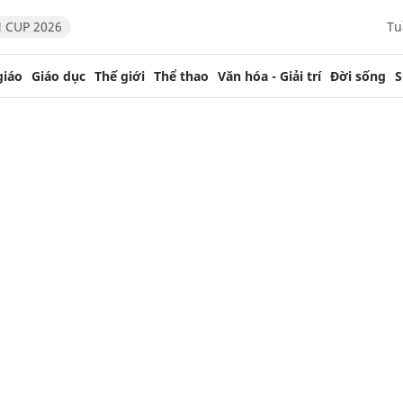
 CUP 2026
Tu
giáo
Giáo dục
Thế giới
Thể thao
Văn hóa - Giải trí
Đời sống
S