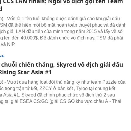
 CCS LAN finals: Ngôi vô địch gọi tên Team
d
 - Vốn là 1 tên tuổi không đuợc đánh giá cao khi giải đấu
TSM đã thể hiện một bộ mặt hoàn toàn thuyết phục và đã dành
ịch giải LAN đầu tiên của mình trong năm 2015 và lấy về số
ng lên đến 40.000$. Để dành chức vô địch này, TSM đã phải
 và NiP.
NG
 chuỗi chiến thắng, Skyred vô địch giải đấu
ising Star Asia #1
 - Vượt qua hàng loạt đối thủ nặng ký như team Puzzle của
 trong trận tứ kết, ZZCY ở bán kết , Tyloo tại chung kết
ar Asia #1, Skyred đã chinh phục chức vô địch thứ 2 sau
ng tại giải ESEA CS:GO (giải CS:GO khu vực châu Á - Thái