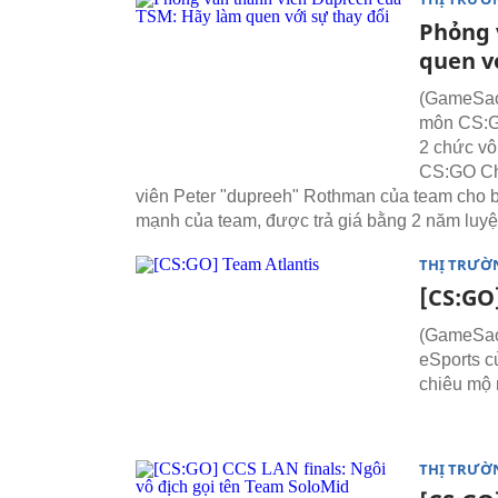
Phỏng 
quen v
(GameSao)
môn CS:GO
2 chức vô
CS:GO Ch
viên Peter "dupreeh" Rothman của team cho b
mạnh của team, được trả giá bằng 2 năm luyện
THỊ TRƯỜ
[CS:GO
(GameSao)
eSports c
chiêu mộ
THỊ TRƯỜ