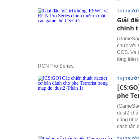
THỊ TRƯỜ
Giải đấ
chính 
(GameSao)
chức với 
CCS. Và c
tổng tiền
RGN Pro Series.
THỊ TRƯỜ
[CS:GO]
phe Te
(GameSao)
dust2 khá 
cũng như 
cách tấn 
THỊ TRƯỜ