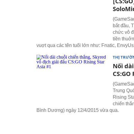
[CS:GO]
SoloMi
(GameSao)
bắt đầu, 
chức vô đ
tiền thuở
vuợt qua các tên tuổi lớn như: Fnatic, EnvyUs
THỊ TRƯỜ
Nối dài
CS:GO R
(GameSao)
Trung Quốc
Rising St
chiến thắ
Bình Dương) ngày 12/4/2015 vừa qua.