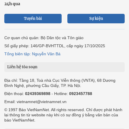
24h qua
Tuyến bài
Sự kiện
Cơ quan chủ quản: Bộ Dân tộc và Tôn giáo
Số giấy phép: 146/GP-BVHTTDL, cấp ngày 17/10/2025
Tổng biên tập: Nguyễn Văn Bá
Liên hệ tòa soạn
Địa chỉ: Tầng 18, Toà nhà Cục Viễn thông (VNTA), 68 Dương
Đình Nghệ, phường Cầu Giấy, TP. Hà Nội.
Điện thoại:
02439369898
- Hotline:
0923457788
Email: vietnamnet@vietnamnet.vn
© 1997 Báo VietNamNet. All rights reserved. Chỉ được phát hành
lại thông tin từ website này khi có sự đồng ý bằng văn bản của
báo VietNamNet.