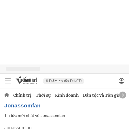
# Điểm chuẩn ĐH-CĐ
Chính trị
Thời sự
Kinh doanh
Dân tộc và Tôn giáo
Jonassomfan
Tin tức mới nhất về
Jonassomfan
Jonassomfan