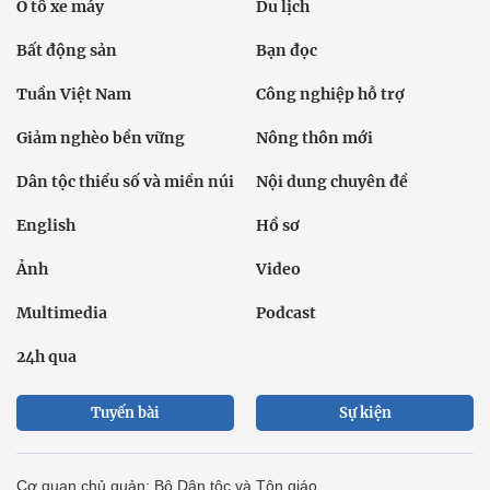
Ô tô xe máy
Du lịch
Bất động sản
Bạn đọc
Tuần Việt Nam
Công nghiệp hỗ trợ
Giảm nghèo bền vững
Nông thôn mới
Dân tộc thiểu số và miền núi
Nội dung chuyên đề
English
Hồ sơ
Ảnh
Video
Multimedia
Podcast
24h qua
Tuyến bài
Sự kiện
Cơ quan chủ quản: Bộ Dân tộc và Tôn giáo