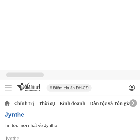
# Điểm chuẩn ĐH-CĐ
Chính trị
Thời sự
Kinh doanh
Dân tộc và Tôn giáo
Jynthe
Tin tức mới nhất về
Jynthe
Jynthe