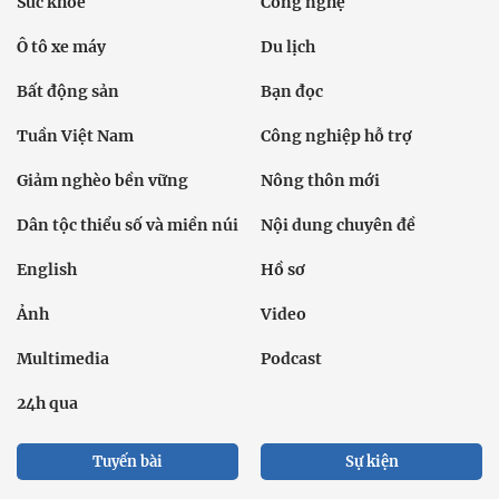
Sức khỏe
Công nghệ
Ô tô xe máy
Du lịch
Bất động sản
Bạn đọc
Tuần Việt Nam
Công nghiệp hỗ trợ
Giảm nghèo bền vững
Nông thôn mới
Dân tộc thiểu số và miền núi
Nội dung chuyên đề
English
Hồ sơ
Ảnh
Video
Multimedia
Podcast
24h qua
Tuyến bài
Sự kiện