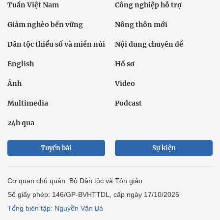
Tuần Việt Nam
Công nghiệp hỗ trợ
Giảm nghèo bền vững
Nông thôn mới
Dân tộc thiểu số và miền núi
Nội dung chuyên đề
English
Hồ sơ
Ảnh
Video
Multimedia
Podcast
24h qua
Tuyến bài
Sự kiện
Cơ quan chủ quản: Bộ Dân tộc và Tôn giáo
Số giấy phép: 146/GP-BVHTTDL, cấp ngày 17/10/2025
Tổng biên tập: Nguyễn Văn Bá