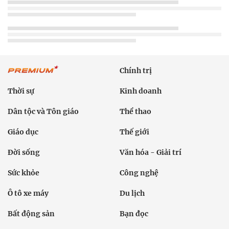
Chính trị
Thời sự
Kinh doanh
Dân tộc và Tôn giáo
Thể thao
Giáo dục
Thế giới
Đời sống
Văn hóa - Giải trí
Sức khỏe
Công nghệ
Ô tô xe máy
Du lịch
Bất động sản
Bạn đọc