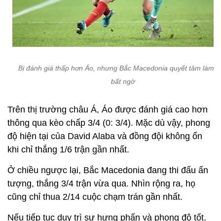
Bị đánh giá thấp hơn Áo, nhưng Bắc Macedonia quyết tâm làm n
bất ngờ
Trên thị trường châu Á, Áo được đánh giá cao hơn
thông qua kèo chấp 3/4 (0: 3/4). Mặc dù vậy, phong
độ hiện tại của David Alaba và đồng đội không ổn
khi chỉ thắng 1/6 trận gần nhất.
Ở chiều ngược lại, Bắc Macedonia đang thi đấu ấn
tượng, thắng 3/4 trận vừa qua. Nhìn rộng ra, họ
cũng chỉ thua 2/14 cuộc chạm trán gần nhất.
Nếu tiếp tục duy trì sự hưng phấn và phong độ tốt,