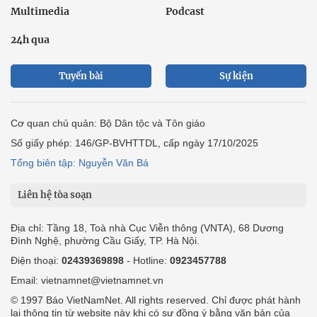
Multimedia
Podcast
24h qua
Tuyến bài
Sự kiện
Cơ quan chủ quản: Bộ Dân tộc và Tôn giáo
Số giấy phép: 146/GP-BVHTTDL, cấp ngày 17/10/2025
Tổng biên tập: Nguyễn Văn Bá
Liên hệ tòa soạn
Địa chỉ: Tầng 18, Toà nhà Cục Viễn thông (VNTA), 68 Dương
Đình Nghệ, phường Cầu Giấy, TP. Hà Nội.
Điện thoại:
02439369898
- Hotline:
0923457788
Email: vietnamnet@vietnamnet.vn
© 1997 Báo VietNamNet. All rights reserved. Chỉ được phát hành
lại thông tin từ website này khi có sự đồng ý bằng văn bản của