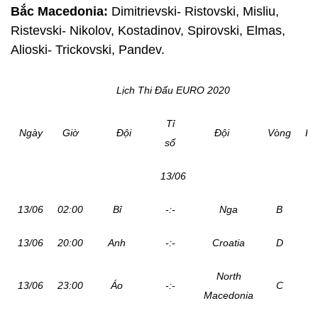
Bắc Macedonia:
Dimitrievski- Ristovski, Misliu,
Ristevski- Nikolov, Kostadinov, Spirovski, Elmas,
Alioski- Trickovski, Pandev.
Lịch Thi Đấu EURO 2020
Tỉ
Ngày
Giờ
Đội
Đội
Vòng
Kê
số
13/06
13/06
02:00
Bỉ
-:-
Nga
B
13/06
20:00
Anh
-:-
Croatia
D
North
13/06
23:00
Áo
-:-
C
Macedonia