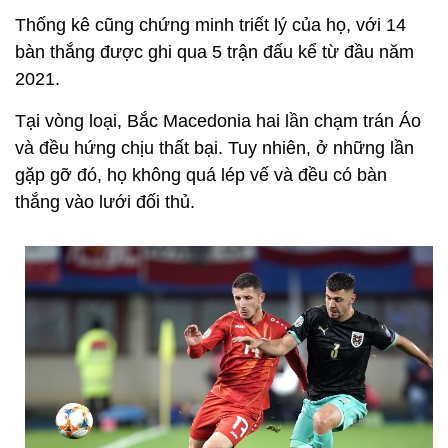
Thống kê cũng chứng minh triết lý của họ, với 14
bàn thắng được ghi qua 5 trận đấu kể từ đầu năm
2021.
Tại vòng loại, Bắc Macedonia hai lần chạm trán Áo
và đều hứng chịu thất bại. Tuy nhiên, ở những lần
gặp gỡ đó, họ không quá lép vế và đều có bàn
thắng vào lưới đối thủ.