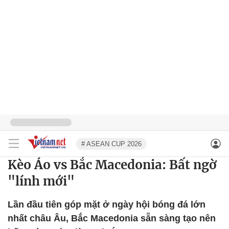
# ASEAN CUP 2026
Kèo Áo vs Bắc Macedonia: Bất ngờ
"lính mới"
Lần đầu tiên góp mặt ở ngày hội bóng đá lớn
nhất châu Âu, Bắc Macedonia sẵn sàng tạo nên