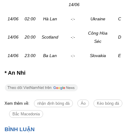
14/06
14/06
02:00
Hà Lan
-:-
Ukraine
C
Công Hòa
14/06
20:00
Scotland
-:-
D
Séc
14/06
23:00
Ba Lan
-:-
Slovakia
E
* An Nhi
Xem thêm về:
nhận định bóng đá
Áo
Kèo bóng đá
Bắc Macedonia