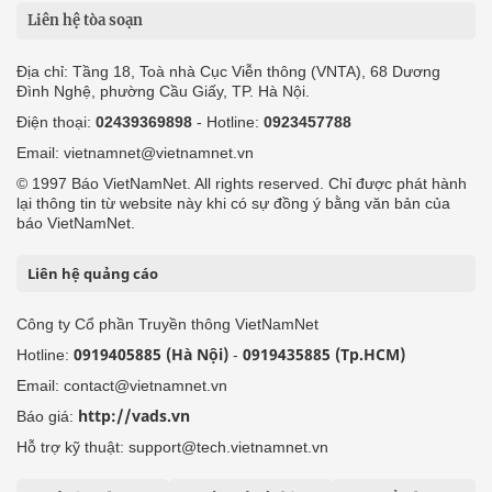
Liên hệ tòa soạn
Địa chỉ: Tầng 18, Toà nhà Cục Viễn thông (VNTA), 68 Dương
Đình Nghệ, phường Cầu Giấy, TP. Hà Nội.
Điện thoại:
02439369898
- Hotline:
0923457788
Email: vietnamnet@vietnamnet.vn
© 1997 Báo VietNamNet. All rights reserved. Chỉ được phát hành
lại thông tin từ website này khi có sự đồng ý bằng văn bản của
báo VietNamNet.
Liên hệ quảng cáo
Công ty Cổ phần Truyền thông VietNamNet
0919405885 (Hà Nội)
0919435885 (Tp.HCM)
Hotline:
-
Email: contact@vietnamnet.vn
http://vads.vn
Báo giá:
Hỗ trợ kỹ thuật: support@tech.vietnamnet.vn