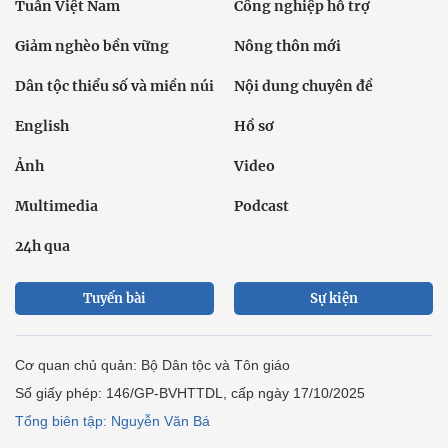
Tuần Việt Nam
Công nghiệp hỗ trợ
Giảm nghèo bền vững
Nông thôn mới
Dân tộc thiểu số và miền núi
Nội dung chuyên đề
English
Hồ sơ
Ảnh
Video
Multimedia
Podcast
24h qua
Tuyến bài
Sự kiện
Cơ quan chủ quản: Bộ Dân tộc và Tôn giáo
Số giấy phép: 146/GP-BVHTTDL, cấp ngày 17/10/2025
Tổng biên tập: Nguyễn Văn Bá