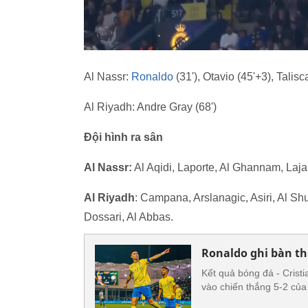
Al Nassr:
Ronaldo
(31'), Otavio (45'+3), Talisc
Al Riyadh: Andre Gray (68')
Đội hình ra sân
Al Nassr:
Al Aqidi, Laporte, Al Ghannam, Laja
Al Riyadh
: Campana, Arslanagic, Asiri, Al Shu
Dossari, Al Abbas.
Ronaldo ghi bàn th
Kết quả bóng đá - Cris
vào chiến thắng 5-2 của