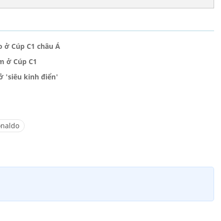
o ở Cúp C1 châu Á
ểm ở Cúp C1
ở 'siêu kinh điển'
naldo