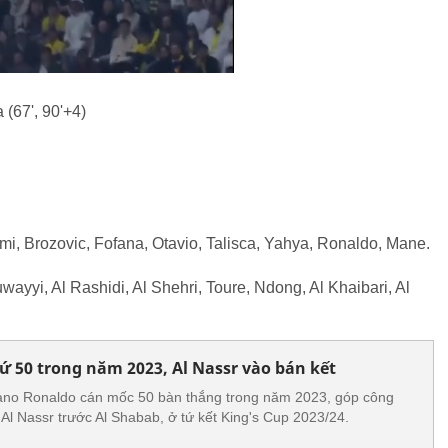
a (67', 90'+4)
mi, Brozovic, Fofana, Otavio, Talisca, Yahya, Ronaldo, Mane.
wayyi, Al Rashidi, Al Shehri, Toure, Ndong, Al Khaibari, Al
ứ 50 trong năm 2023, Al Nassr vào bán kết
tiano Ronaldo cán mốc 50 bàn thắng trong năm 2023, góp công
 Al Nassr trước Al Shabab, ở tứ kết King's Cup 2023/24.