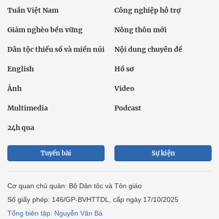
Tuần Việt Nam
Công nghiệp hỗ trợ
Giảm nghèo bền vững
Nông thôn mới
Dân tộc thiểu số và miền núi
Nội dung chuyên đề
English
Hồ sơ
Ảnh
Video
Multimedia
Podcast
24h qua
Tuyến bài
Sự kiện
Cơ quan chủ quản: Bộ Dân tộc và Tôn giáo
Số giấy phép: 146/GP-BVHTTDL, cấp ngày 17/10/2025
Tổng biên tập: Nguyễn Văn Bá