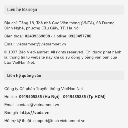
Liên hệ tòa soạn
Địa chỉ: Tầng 18, Toà nhà Cục Viễn thông (VNTA), 68 Dương
Đình Nghệ, phường Cầu Giấy, TP. Hà Nội.
Điện thoại:
02439369898
- Hotline:
0923457788
Email: vietnamnet@vietnamnet.vn
© 1997 Báo VietNamNet. All rights reserved. Chỉ được phát hành
lại thông tin từ website này khi có sự đồng ý bằng văn bản của
báo VietNamNet.
Liên hệ quảng cáo
Công ty Cổ phần Truyền thông VietNamNet
0919405885 (Hà Nội)
0919435885 (Tp.HCM)
Hotline:
-
Email: contact@vietnamnet.vn
http://vads.vn
Báo giá:
Hỗ trợ kỹ thuật: support@tech.vietnamnet.vn