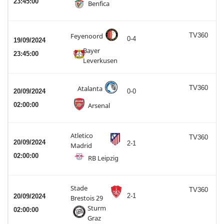
23:45:00
Benfica
Feyenoord
TV360
0-4
19/09/2024
Bayer
23:45:00
Leverkusen
Atalanta
TV360
20/09/2024
0-0
02:00:00
Arsenal
Atletico
TV360
20/09/2024
2-1
Madrid
02:00:00
RB Leipzig
Stade
TV360
2-1
20/09/2024
Brestois 29
Sturm
02:00:00
Graz