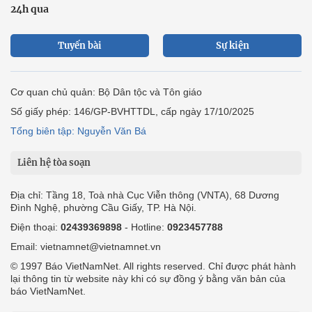
24h qua
Tuyến bài
Sự kiện
Cơ quan chủ quản: Bộ Dân tộc và Tôn giáo
Số giấy phép: 146/GP-BVHTTDL, cấp ngày 17/10/2025
Tổng biên tập: Nguyễn Văn Bá
Liên hệ tòa soạn
Địa chỉ: Tầng 18, Toà nhà Cục Viễn thông (VNTA), 68 Dương
Đình Nghệ, phường Cầu Giấy, TP. Hà Nội.
Điện thoại:
02439369898
- Hotline:
0923457788
Email: vietnamnet@vietnamnet.vn
© 1997 Báo VietNamNet. All rights reserved. Chỉ được phát hành
lại thông tin từ website này khi có sự đồng ý bằng văn bản của
báo VietNamNet.