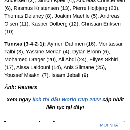
Andersen (2), Simon Kjaer (4), Andreas Christensen
(6), Rasmus Kristensen (13), Pierre Hojbjerg (23),
Thomas Delaney (8), Joakim Maehle (5), Andreas
Olsen (11), Kasper Dolberg (12), Christian Eriksen
(10)
Tunisia (3-4-2-1):
Aymen Dahmen (16), Montassar
Talbi (3), Yassine Meriah (4), Dylan Bronn (6),
Mohamed Drager (20), Ali Abdi (24), Ellyes Skhiri
(17), Aissa Laidouni (14), Anis Slimane (25),
Youssef Msakni (7), Issam Jebali (9)
Ảnh: Reuters
Xem ngay
lịch thi đấu World Cup 2022
cập nhât
liên tục tại đây!