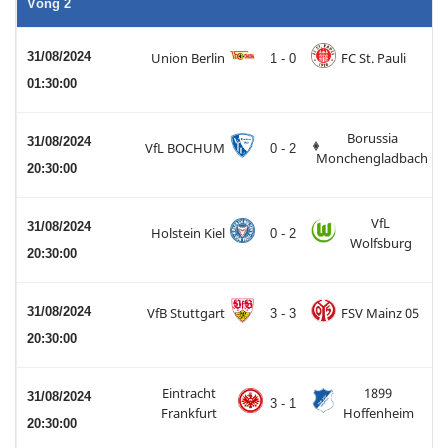
Vòng 2
31/08/2024
Union Berlin
FC St. Pauli
1 - 0
01:30:00
Borussia
31/08/2024
VfL BOCHUM
0 - 2
Monchengladbach
20:30:00
VfL
31/08/2024
Holstein Kiel
0 - 2
Wolfsburg
20:30:00
31/08/2024
VfB Stuttgart
FSV Mainz 05
3 - 3
20:30:00
Eintracht
1899
31/08/2024
3 - 1
Frankfurt
Hoffenheim
20:30:00