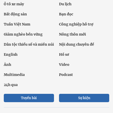
Ô tô xe máy
Du lịch
Bất động sản
Bạn đọc
Tuần Việt Nam
Công nghiệp hỗ trợ
Giảm nghèo bền vững
Nông thôn mới
Dân tộc thiểu số và miền núi
Nội dung chuyên đề
English
Hồ sơ
Ảnh
Video
Multimedia
Podcast
24h qua
Tuyến bài
Sự kiện