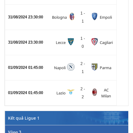
1 -
Bologna
Empoli
31/08/2024 23:30:00
1
1 -
Lecce
Cagliari
31/08/2024 23:30:00
0
2 -
Napoli
Parma
01/09/2024 01:45:00
1
2 -
AC
Lazio
01/09/2024 01:45:00
Milan
2
Kết quả Ligue 1
Vòng 3