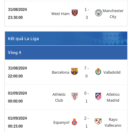
31/08/2024
1 -
Manchester
West Ham
City
23:30:00
3
Kết quả La Liga
Vòng 4
31/08/2024
7 -
Barcelona
Valladolid
22:00:00
0
01/09/2024
0 -
Athletic
Atletico
Club
Madrid
00:00:00
1
01/09/2024
2 -
Rayo
Espanyol
Vallecano
00:15:00
1