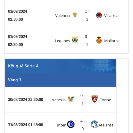
01/09/2024
1 -
Valencia
Villarreal
02:30:00
1
01/09/2024
0 -
Leganes
Mallorca
02:30:00
1
Kết quả Serie A
Vòng 3
0 -
Venezia
Torino
30/08/2024 23:30:00
1
4 -
Inter
Atalanta
31/08/2024 01:45:00
0