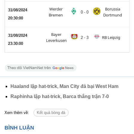
Werder
Borussia
31/08/2024
0 - 0
Bremen
Dortmund
20:30:00
Bayer
31/08/2024
RB Leipzig
2 - 3
Leverkusen
23:30:00
Haaland lập hat-trick, Man City đả bại West Ham
Raphinha lập hat-trick, Barca thắng trận 7-0
Xem thêm về:
Kết quả bóng đá