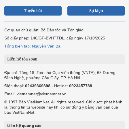
Tuyến bài
Sự kiện
Cơ quan chủ quản: Bộ Dân tộc và Tôn giáo
Số giấy phép: 146/GP-BVHTTDL, cấp ngày 17/10/2025
Tổng biên tập: Nguyễn Văn Bá
Liên hệ tòa soạn
Địa chỉ: Tầng 18, Toà nhà Cục Viễn thông (VNTA), 68 Dương
Đình Nghệ, phường Cầu Giấy, TP. Hà Nội.
Điện thoại:
02439369898
- Hotline:
0923457788
Email: vietnamnet@vietnamnet.vn
© 1997 Báo VietNamNet. All rights reserved. Chỉ được phát hành
lại thông tin từ website này khi có sự đồng ý bằng văn bản của
báo VietNamNet.
Liên hệ quảng cáo