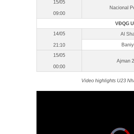
15/05
Nacional Po
09:00
VĐQG UA
14/05
Al Sha
Baniy
21:10
15/05
Ajman 2
00:00
Video highlights U23 Nh