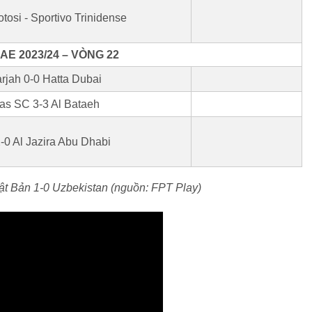
tosi - Sportivo Trinidense
E 2023/24 – VÒNG 22
rjah 0-0 Hatta Dubai
as SC 3-3 Al Bataeh
-0 Al Jazira Abu Dhabi
ật Bản 1-0 Uzbekistan (nguồn: FPT Play)