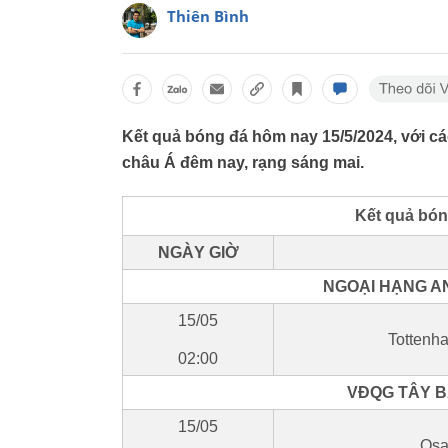
Thiên Bình
Kết quả bóng đá hôm nay 15/5/2024, với các
châu Á đêm nay, rạng sáng mai.
Kết quả bón
NGÀY GIỜ
NGOẠI HẠNG AN
15/05
Tottenh
02:00
VĐQG TÂY BA
15/05
Osa