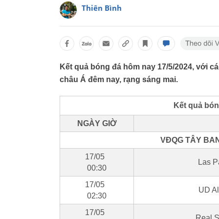
Thiên Bình
Kết quả bóng đá hôm nay 17/5/2024, với các
châu Á đêm nay, rạng sáng mai.
Kết quả bón
NGÀY GIỜ
VĐQG TÂY BAN 
17/05
Las P
00:30
17/05
UD Al
02:30
17/05
Real S