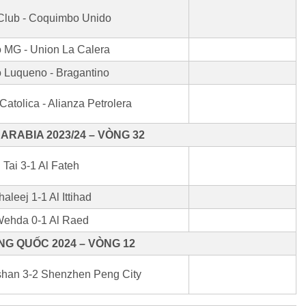
Club - Coquimbo Unido
o MG - Union La Calera
o Luqueno - Bragantino
Catolica - Alianza Petrolera
ARABIA 2023/24 – VÒNG 32
 Tai 3-1 Al Fateh
haleej 1-1 Al Ittihad
Wehda 0-1 Al Raed
G QUỐC 2024 – VÒNG 12
han 3-2 Shenzhen Peng City