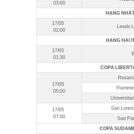
03:00
HẠNG NHẤT 
17/05
Leeds U
02:00
HẠNG HAI I
17/05
B
01:30
COPA LIBERT
Rosario
17/05
Flumine
05:00
Universita
San Lorenz
17/05
07:00
Sao Pau
COPA SUDAME