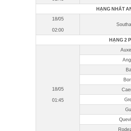
HẠNG NHẤT AN
18/05
Southa
02:00
HẠNG 2 P
Auxe
Ang
Ba
Bor
18/05
Caen
Gr
01:45
Gu
Quevi
Rodez