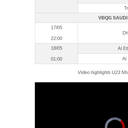
T
VĐQG SAUDI 
17/05
Dh
22:00
18/05
Al Et
Al
01:00
Video highlights U23 Nh