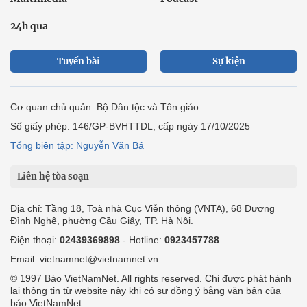
24h qua
Tuyến bài
Sự kiện
Cơ quan chủ quản: Bộ Dân tộc và Tôn giáo
Số giấy phép: 146/GP-BVHTTDL, cấp ngày 17/10/2025
Tổng biên tập: Nguyễn Văn Bá
Liên hệ tòa soạn
Địa chỉ: Tầng 18, Toà nhà Cục Viễn thông (VNTA), 68 Dương
Đình Nghệ, phường Cầu Giấy, TP. Hà Nội.
Điện thoại:
02439369898
- Hotline:
0923457788
Email: vietnamnet@vietnamnet.vn
© 1997 Báo VietNamNet. All rights reserved. Chỉ được phát hành
lại thông tin từ website này khi có sự đồng ý bằng văn bản của
báo VietNamNet.